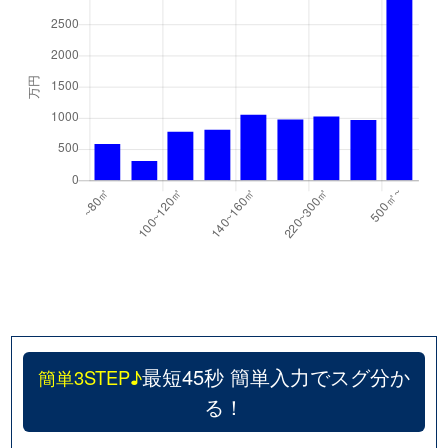
最短45秒 簡単入力でスグ分か
簡単3STEP♪
る！