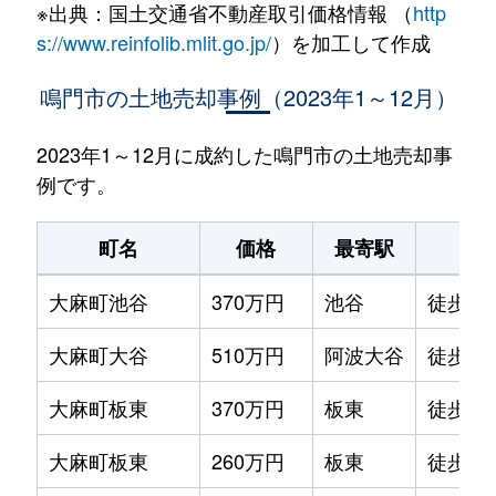
※出典：国土交通省不動産取引価格情報 （
http
s://www.reinfolib.mlit.go.jp/
）を加工して作成
鳴門市の土地売却事例（2023年1～12月）
2023年1～12月に成約した鳴門市の土地売却事
例です。
町名
価格
最寄駅
駅
大麻町池谷
370万円
池谷
徒歩6
大麻町大谷
510万円
阿波大谷
徒歩4
大麻町板東
370万円
板東
徒歩2
大麻町板東
260万円
板東
徒歩2