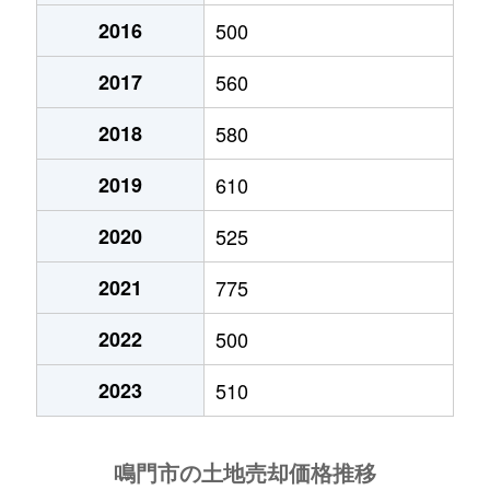
2016
500
鳴門町高島
420万円
鳴門
徒歩1時
2017
560
鳴門町土佐泊浦
1,800万円
鳴門
徒歩1時
2018
580
鳴門町三ツ石
130万円
鳴門
徒歩45
2019
610
撫養町大桑島
300万円
鳴門
徒歩16
2020
525
撫養町大桑島
2,400万円
鳴門
徒歩14
2021
775
撫養町大桑島
3,400万円
鳴門
徒歩18
2022
500
撫養町岡崎
350万円
鳴門
徒歩19
2023
510
撫養町木津
850万円
教会前
徒歩9
撫養町木津
750万円
教会前
徒歩10