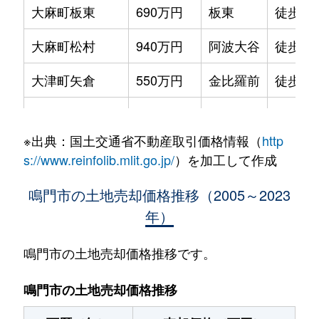
大麻町板東
690万円
板東
徒歩6
大麻町松村
940万円
阿波大谷
徒歩7
大津町矢倉
550万円
金比羅前
徒歩45
大津町吉永
1,700万円
金比羅前
徒歩24
※出典：国土交通省不動産取引価格情報（
http
大津町吉永
820万円
金比羅前
徒歩16
s://www.reinfolib.mlit.go.jp/
）を加工して作成
北灘町粟田
100万円
教会前
徒歩1時
鳴門市の土地売却価格推移（2005～2023
年）
北灘町櫛木
50万円
鳴門
徒歩1時
里浦町里浦
1,400万円
鳴門
徒歩45
鳴門市の土地売却価格推移です。
里浦町里浦
450万円
鳴門
徒歩23
鳴門市の土地売却価格推移