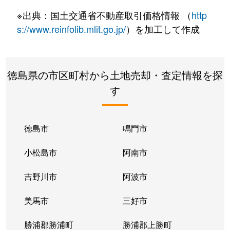
撫養町斎田
1,000万円
撫養
徒歩7
※出典：国土交通省不動産取引価格情報 （
http
撫養町立岩
280万円
鳴門
徒歩21
s://www.reinfolib.mlit.go.jp/
）を加工して作成
撫養町南浜
600万円
撫養
徒歩2
徳島県の市区町村から土地売却・査定情報を探
撫養町南浜
380万円
撫養
徒歩11
す
徳島市
鳴門市
小松島市
阿南市
吉野川市
阿波市
美馬市
三好市
勝浦郡勝浦町
勝浦郡上勝町