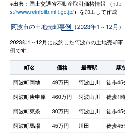
※出典：国土交通省不動産取引価格情報 （
http
s://www.reinfolib.mlit.go.jp/
）を加工して作成
阿波市の土地売却事例（2023年1～12月）
2023年1～12月に成約した阿波市の土地売却事
例です。
町名
価格
最寄駅
駅徒歩
阿波町岡地
49万円
阿波山川
徒歩45分
阿波町庚申原
460万円
阿波山川
徒歩1時間1
阿波町東条
30万円
阿波山川
徒歩45分
阿波町馬場
45万円
川田
徒歩45分