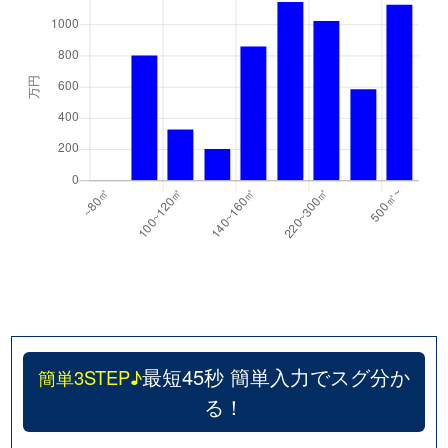
最短45秒 簡単入力でスグ分か
簡単3STEP♪
る！