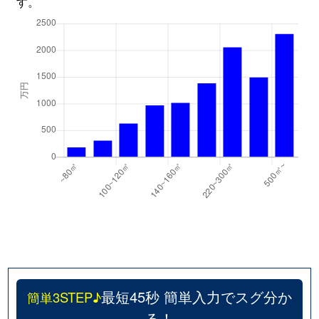
す。
最短45秒 簡単入力でスグ分か
簡単3STEP♪
る！