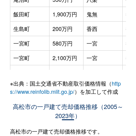
飯田町
1,900万円
鬼無
徒歩
生島町
200万円
香西
徒歩
一宮町
580万円
一宮
徒歩
一宮町
2,100万円
一宮
徒歩
一宮町
1,800万円
一宮
徒歩
※出典：国土交通省不動産取引価格情報（
http
一宮町
300万円
一宮
徒歩
s://www.reinfolib.mlit.go.jp/
）を加工して作成
一宮町
1,600万円
空港通り
徒歩
高松市の一戸建て売却価格推移（2005～
2023年）
一宮町
1,100万円
空港通り
徒歩
今里町
6,800万円
三条(高松)
徒歩
高松市の一戸建て売却価格推移です。