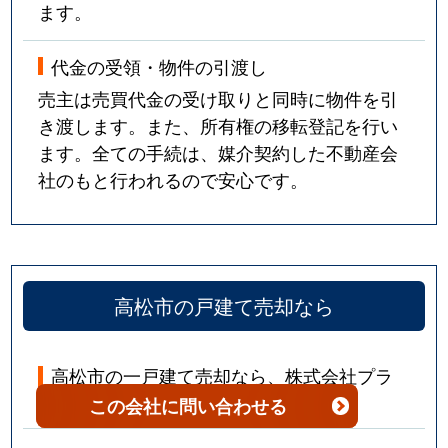
ます。
昭和町
17,000万円
昭和町(香川)
徒歩
神在川窪町
240万円
香西
徒歩
代金の受領・物件の引渡し
売主は売買代金の受け取りと同時に物件を引
新田町
2,500万円
屋島
徒歩
き渡します。また、所有権の移転登記を行い
ます。全ての手続は、媒介契約した不動産会
新田町
1,000万円
屋島
徒歩
社のもと行われるので安心です。
新田町
3,200万円
屋島
徒歩
新田町
500万円
屋島
徒歩
新田町
2,000万円
屋島
徒歩
高松市の戸建て売却なら
十川西町
670万円
池戸
徒歩
高松市の一戸建て売却なら、株式会社プラ
スナイスにお任せください。
十川西町
1,900万円
池戸
徒歩
この会社
に問い合わせる
十川西町
680万円
池戸
徒歩