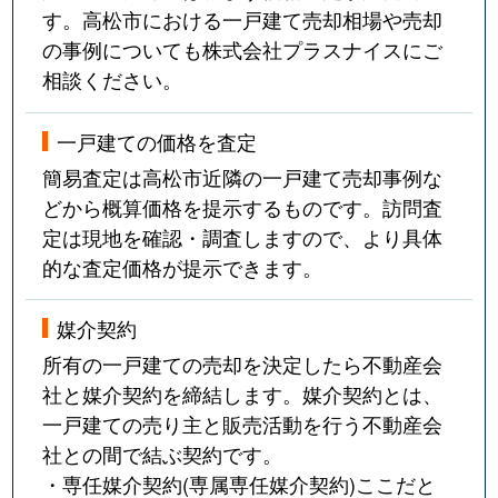
す。高松市における一戸建て売却相場や売却
の事例についても株式会社プラスナイスにご
桜町
11,000万円
栗林公園
徒歩
相談ください。
桜町
2,300万円
栗林公園
徒歩
一戸建ての価格を査定
三条町
180万円
三条(高松)
徒歩
簡易査定は高松市近隣の一戸建て売却事例な
どから概算価格を提示するものです。訪問査
三条町
750万円
三条(高松)
徒歩
定は現地を確認・調査しますので、より具体
三名町
14,000万円
太田(高松)
徒歩
的な査定価格が提示できます。
塩上町
300万円
瓦町
徒歩
媒介契約
所有の一戸建ての売却を決定したら不動産会
塩上町
6,000万円
瓦町
徒歩
社と媒介契約を締結します。媒介契約とは、
一戸建ての売り主と販売活動を行う不動産会
塩江町安原上
250万円
仏生山
徒歩
社との間で結ぶ契約です。
塩屋町
4,000万円
瓦町
徒歩
・専任媒介契約(専属専任媒介契約)ここだと