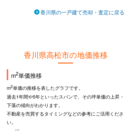
香川県の一戸建て売却・査定に戻る
鹿角町
120万円
太田(高松)
徒歩
鹿角町
100万円
太田(高松)
徒歩
上天神町
40,000万円
伏石
徒歩
香川県高松市の地価推移
上天神町
490万円
伏石
徒歩
上天神町
2,400万円
伏石
徒歩
2
m
単価推移
上之町
580万円
三条(高松)
徒歩
2
m
単価の推移を表したグラフです。
過去1年間や5年といったスパンで、その坪単価の上昇・
上林町
1,400万円
太田(高松)
徒歩
下落の傾向がわかります。
上林町
3,800万円
仏生山
徒歩
不動産を売買するタイミングなどの参考にご活用くださ
い。
上林町
3,800万円
水田
徒歩