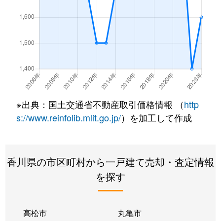
香川町大野
120万円
空港通り
徒歩
香川町大野
2,900万円
空港通り
徒歩
香川町大野
3,300万円
空港通り
徒歩
香川町川内原
160万円
空港通り
徒歩
※出典：国土交通省不動産取引価格情報 （
http
香川町川内原
380万円
空港通り
徒歩
s://www.reinfolib.mlit.go.jp/
）を加工して作成
香川町川東下
1,400万円
空港通り
徒歩
香川町川東下
680万円
空港通り
徒歩
香川県の市区町村から一戸建て売却・査定情報
を探す
香川町川東下
1,300万円
空港通り
徒歩
香川町川東下
1,200万円
空港通り
徒歩
高松市
丸亀市