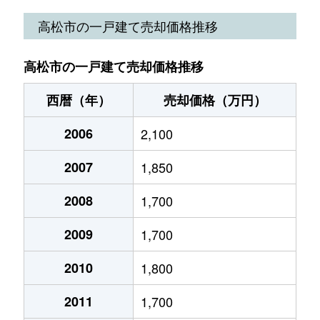
今里町
15,000万円
三条(高松)
徒歩
高松市の一戸建て売却価格推移
今里町
3,000万円
林道
徒歩
高松市の一戸建て売却価格推移
円座町
1,300万円
円座
徒歩
西暦（年）
売却価格（万円）
円座町
2,300万円
円座
徒歩
2006
2,100
円座町
2,200万円
円座
徒歩
2007
1,850
円座町
2,000万円
円座
徒歩
2008
1,700
円座町
2,900万円
円座
徒歩
2009
1,700
円座町
2,400万円
円座
徒歩
2010
1,800
扇町
1,000万円
昭和町(香川)
徒歩
2011
1,700