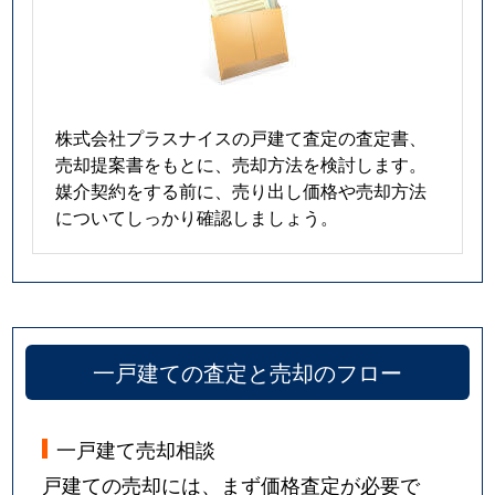
国分寺町新居
300万円
端岡
徒歩
国分寺町新居
3,600万円
端岡
徒歩
国分寺町新居
1,300万円
端岡
徒歩
株式会社プラスナイスの戸建て査定の査定書、
売却提案書をもとに、売却方法を検討します。
国分寺町新居
400万円
端岡
徒歩
媒介契約をする前に、売り出し価格や売却方法
についてしっかり確認しましょう。
国分寺町福家
1,300万円
岡本(高松)
徒歩
国分寺町福家
280万円
岡本(高松)
徒歩
国分寺町福家
1,300万円
岡本(高松)
徒歩
一戸建ての査定と売却のフロー
国分寺町福家
1,200万円
挿頭丘
徒歩
国分寺町福家
700万円
端岡
徒歩
一戸建て売却相談
戸建ての売却には、まず価格査定が必要で
西宝町
1,400万円
香西
徒歩