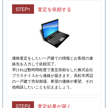
STEP1
査定を依頼する
香西東町
4,000万円
香西
徒歩
香西南町
2,100万円
香西
徒歩
香西南町
1,700万円
香西
徒歩
香西南町
2,400万円
香西
徒歩
香南町池内
700万円
挿頭丘
徒歩
価格査定をしたい一戸建ての情報とお客様の連
絡先を入力して依頼完了。
香南町西庄
460万円
挿頭丘
徒歩
早ければ数時間程度で査定依頼をした株式会社
プラスナイスから連絡が届きます。高松市周辺
香南町西庄
2,000万円
挿頭丘
徒歩
の一戸建て売却相場、希望の価格や要望、その
他相談したいことも伝えましょう。
香南町由佐
950万円
岡本(高松)
徒歩
香南町由佐
3,100万円
岡本(高松)
徒歩
STEP2
査定結果が届く