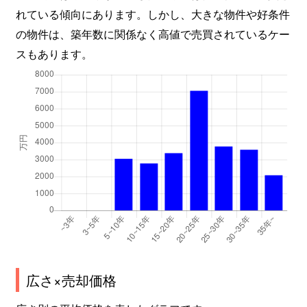
れている傾向にあります。しかし、大きな物件や好条件
木太町
75万円
木太東口
徒歩
の物件は、築年数に関係なく高値で売買されているケー
スもあります。
木太町
380万円
木太東口
徒歩
木太町
3,200万円
木太東口
徒歩
木太町
50万円
林道
徒歩
木太町
840万円
林道
徒歩
木太町
950万円
林道
徒歩
木太町
1,200万円
林道
徒歩
木太町
4,000万円
林道
徒歩
広さ×売却価格
木太町
2,200万円
林道
徒歩