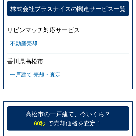
木太町
4,400万円
伏石
徒歩
株式会社プラスナイスの関連サービス一覧
木太町
4,300万円
元山(高松)
徒歩
リビンマッチ対応サービス
鬼無町
1,200万円
鬼無
徒歩
不動産売却
鬼無町
4,700万円
鬼無
徒歩
香川県高松市
鬼無町
850万円
鬼無
徒歩
一戸建て 売却・査定
楠上町
440万円
栗林
徒歩
香西北町
2,700万円
香西
徒歩
香西西町
220万円
香西
徒歩
高松市の一戸建て、今いくら？
香西西町
1,800万円
香西
徒歩
で売却価格を査定！
60秒
香西東町
270万円
香西
徒歩