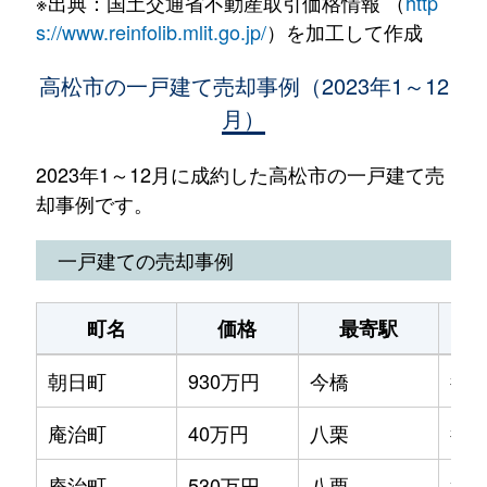
※出典：国土交通省不動産取引価格情報 （
http
s://www.reinfolib.mlit.go.jp/
）を加工して作成
高松市の一戸建て売却事例（2023年1～12
月）
2023年1～12月に成約した高松市の一戸建て売
却事例です。
一戸建ての売却事例
町名
価格
最寄駅
朝日町
930万円
今橋
徒歩
庵治町
40万円
八栗
徒歩
庵治町
530万円
八栗
徒歩