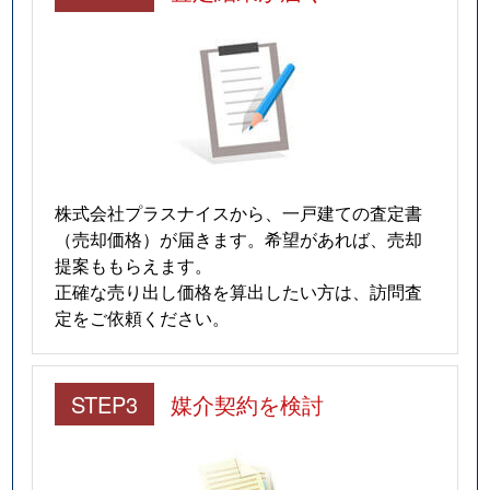
香南町横井
640万円
挿頭丘
徒歩
香南町吉光
1,200万円
岡本(高松)
徒歩
国分寺町国分
2,100万円
国分(香川)
徒歩
国分寺町国分
660万円
国分(香川)
徒歩
株式会社プラスナイスから、一戸建ての査定書
（売却価格）が届きます。希望があれば、売却
国分寺町国分
1,500万円
国分(香川)
徒歩
提案ももらえます。
正確な売り出し価格を算出したい方は、訪問査
国分寺町国分
1,800万円
端岡
徒歩
定をご依頼ください。
国分寺町新名
500万円
国分(香川)
徒歩
国分寺町新居
2,900万円
端岡
徒歩
STEP3
媒介契約を検討
国分寺町新居
1,500万円
端岡
徒歩