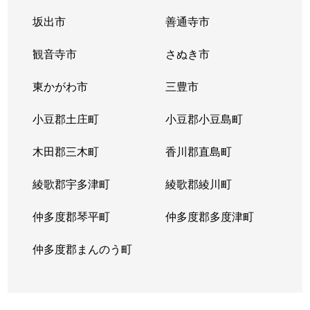
春日町
450万円
木太町
徒歩
坂出市
善通寺市
春日町
200万円
木太町
徒歩
観音寺市
さぬき市
春日町
4,000万円
木太町
徒歩
東かがわ市
三豊市
春日町
1,900万円
木太東口
徒歩
小豆郡土庄町
小豆郡小豆島町
春日町
3,300万円
木太東口
徒歩
木田郡三木町
香川郡直島町
片原町
2,600万円
片原町(高松)
徒歩
綾歌郡宇多津町
綾歌郡綾川町
鹿角町
350万円
太田(高松)
徒歩
仲多度郡琴平町
仲多度郡多度津町
鹿角町
800万円
太田(高松)
徒歩
仲多度郡まんのう町
鹿角町
1,300万円
太田(高松)
徒歩
鹿角町
130万円
太田(高松)
徒歩