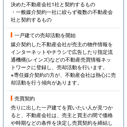
決めた不動産会社1社と契約するもの
下田井町
1,800万円
西前田
徒歩
・一般媒介契約一社に絞らず複数の不動産会
社と契約するもの
下田井町
300万円
西前田
徒歩
一戸建ての売却活動を開始
下田井町
3,000万円
水田
徒歩
媒介契約した不動産会社が売主の物件情報を
下田井町
2,800万円
水田
徒歩
インターネットやチラシで広告したり指定流
通機構(レインズ)などの不動産売買情報ネッ
下田井町
3,300万円
水田
徒歩
トワークに登録し、売却活動を行います。
※専任媒介契約の方が、不動産会社は熱心に売
下田井町
200万円
水田
徒歩
却活動を行う傾向があります。
出作町
190万円
仏生山
徒歩
売買契約
出作町
4,000万円
仏生山
徒歩
売りに出した一戸建てを買いたい人が見つか
ると、不動産会社は、売主と買主の間で価格
昭和町
7,000万円
昭和町(香川)
徒歩
や時期などの条件を決定し売買契約を締結し