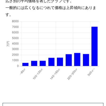
広さ別の平均価格を表したグラフです。
木太町
8,200万円
林道
徒歩
一般的には広くなるにつれて価格は上昇傾向にありま
す。
木太町
3,500万円
林道
徒歩
木太町
3,200万円
林道
徒歩
木太町
2,500万円
林道
徒歩
木太町
470万円
林道
徒歩
木太町
460万円
林道
徒歩
木太町
3,700万円
林道
徒歩
木太町
2,400万円
林道
徒歩
木太町
2,300万円
林道
徒歩