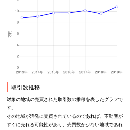
上福岡町
10,000万円
花園(高松)
徒歩
上福岡町
480万円
林道
徒歩
亀岡町
2,000万円
栗林公園北口
徒歩
亀田町
200万円
高田(高松)
徒歩
亀田町
200万円
高田(高松)
徒歩
亀田町
150万円
高田(高松)
徒歩
取引数推移
亀田南町
1,300万円
池戸
徒歩
対象の地域の売買された取引数の推移を表したグラフで
川島本町
2,800万円
井戸
徒歩
す。
その地域が活発に売買されているのであれば、不動産が
川部町
200万円
円座
徒歩
すぐに売れる可能性があり、売買数が少ない地域であれ