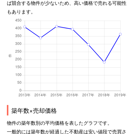
ば競合する物件が少ないため、高い価格で売れる可能性
瓦町
1,800万円
瓦町
徒歩
もあります。
瓦町
400万円
瓦町
徒歩
木太町
800万円
木太町
徒歩
木太町
760万円
木太町
徒歩
木太町
40万円
木太東口
徒歩
木太町
800万円
木太東口
徒歩
木太町
500万円
木太東口
徒歩
木太町
170万円
木太東口
徒歩
築年数×売却価格
木太町
2,900万円
木太東口
徒歩
物件の築年数別の平均価格を表したグラフです。
一般的には築年数が経過した不動産は安い値段で売買さ
木太町
2,800万円
木太東口
徒歩