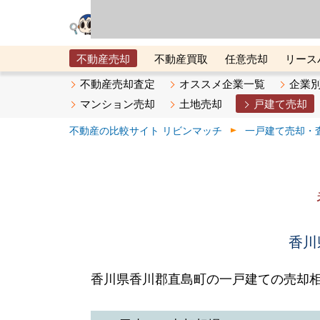
リビン・テクノロジ
場）が運営するサー
不動産売却
不動産買取
任意売却
リース
メタ住宅展示場
ベスト不動産カンパニー
オン
不動産売却査定
オススメ企業一覧
企業
マンション売却
土地売却
戸建て売却
不動産の比較サイト リビンマッチ
一戸建て売却・
香川
香川県香川郡直島町の一戸建ての売却