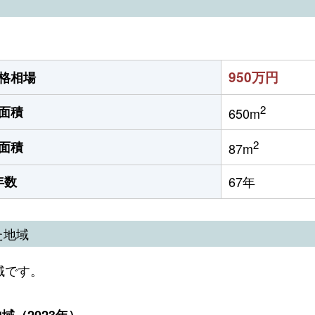
950万円
格相場
2
面積
650m
2
面積
87m
年数
67年
た地域
域です。
（2023年）