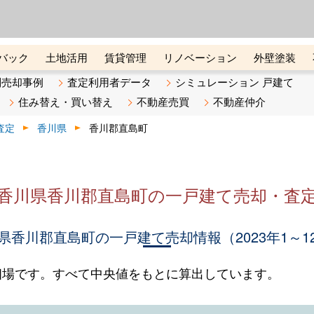
ーズ株式会社（東証グロース上
初めての方へ
ビスです 証券コード：4445
バック
土地活用
賃貸管理
リノベーション
外壁塗装
ライン講座
リビンマガジンBiz
不動産売却ご相談デスク
別売却事例
査定利用者データ
シミュレーション 戸建て
住み替え・買い替え
不動産売買
不動産仲介
査定
香川県
香川郡直島町
香川県香川郡直島町の一戸建て売却・査
県香川郡直島町の一戸建て売却情報（2023年1～1
相場です。すべて中央値をもとに算出しています。