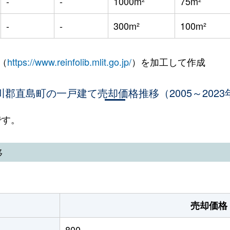
-
-
1000m²
75m²
-
-
300m²
100m²
（
https://www.reinfolib.mlit.go.jp/
）を加工して作成
川郡直島町の一戸建て売却価格推移（2005～2023
です。
移
売却価格
800