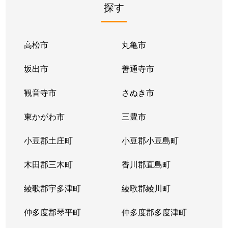
探す
高松市
丸亀市
坂出市
善通寺市
観音寺市
さぬき市
東かがわ市
三豊市
小豆郡土庄町
小豆郡小豆島町
木田郡三木町
香川郡直島町
綾歌郡宇多津町
綾歌郡綾川町
仲多度郡琴平町
仲多度郡多度津町