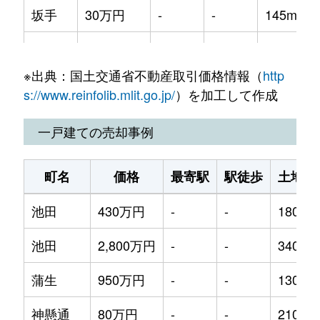
坂手
30万円
-
-
145m²
坂手
1,100万円
-
-
560m²
※出典：国土交通省不動産取引価格情報（
http
福田
1,700万円
-
-
320m²
s://www.reinfolib.mlit.go.jp/
）を加工して作成
古江
30万円
-
-
195m²
一戸建ての売却事例
安田
400万円
-
-
165m²
町名
価格
最寄駅
駅徒歩
土地面
池田
430万円
-
-
180m²
池田
2,800万円
-
-
340m²
蒲生
950万円
-
-
130m²
神懸通
80万円
-
-
210m²