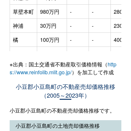
草壁本町
980万円
-
-
280m²
神浦
30万円
-
-
230m²
橘
100万円
-
-
400m²
福田
470万円
-
-
320m²
※出典：国土交通省不動産取引価格情報（
http
二面
70万円
-
-
195m²
s://www.reinfolib.mlit.go.jp/
）を加工して作成
古江
470万円
-
-
390m²
小豆郡小豆島町の不動産売却価格推移
（2005～2023年）
古江
490万円
-
-
210m²
安田
1,000万円
-
-
260m²
小豆郡小豆島町の不動産売却価格推移です。
小豆郡小豆島町の土地売却価格推移