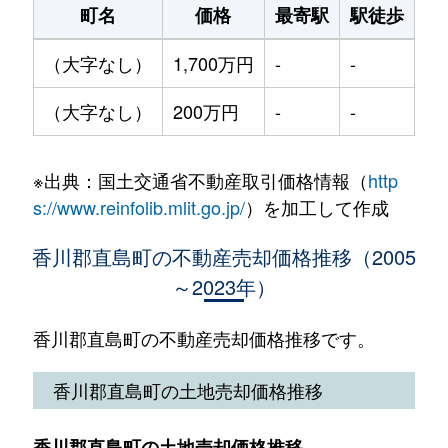
町名
価格
最寄駅
駅徒歩
土
（大字なし）
1,700万円
-
-
10
（大字なし）
200万円
-
-
30
※出典：国土交通省不動産取引価格情報（
http
s://www.reinfolib.mlit.go.jp/
）を加工して作成
香川郡直島町の不動産売却価格推移（2005
～2023年）
香川郡直島町の不動産売却価格推移です。
香川郡直島町の土地売却価格推移
香川郡直島町の土地売却価格推移