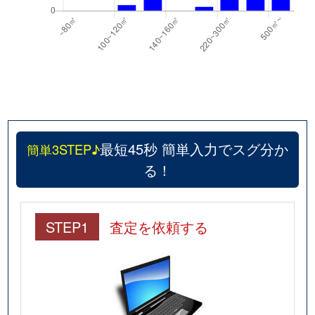
最短45秒 簡単入力でスグ分か
簡単3STEP♪
る！
STEP1
査定を依頼する