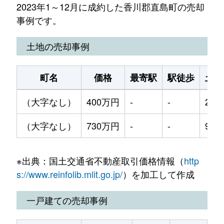
2023年1～12月に成約した香川郡直島町の売却
事例です。
土地の売却事例
町名
価格
最寄駅
駅徒歩
土地
（大字なし）
400万円
-
-
210
（大字なし）
730万円
-
-
970
※出典：国土交通省不動産取引価格情報（
http
s://www.reinfolib.mlit.go.jp/
）を加工して作成
一戸建ての売却事例