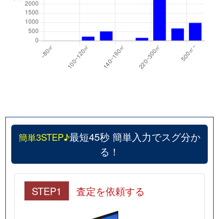
最短45秒 簡単入力でスグ分か
簡単3STEP♪
る！
STEP1
査定を依頼する