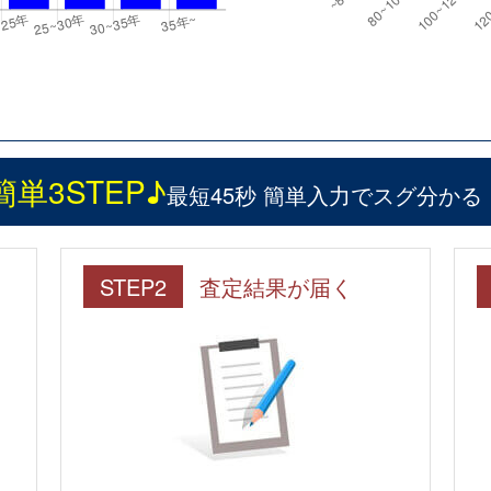
簡単3STEP♪
最短45秒 簡単入力でスグ分かる
STEP2
査定結果が届く