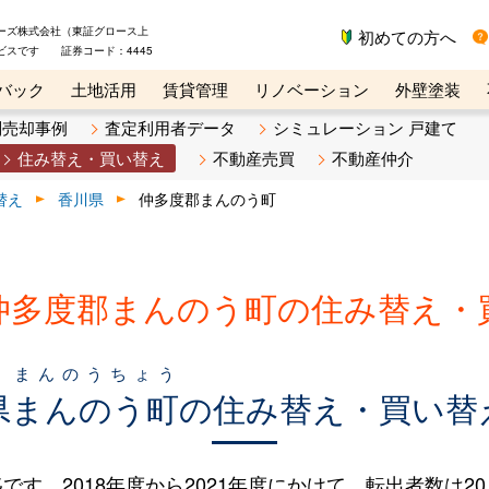
ーズ株式会社（東証グロース上
初めての方へ
ビスです 証券コード：4445
バック
土地活用
賃貸管理
リノベーション
外壁塗装
ライン講座
リビンマガジンBiz
不動産売却ご相談デスク
別売却事例
査定利用者データ
シミュレーション 戸建て
住み替え・買い替え
不動産売買
不動産仲介
替え
香川県
仲多度郡まんのう町
仲多度郡まんのう町の住み替え・
まんのうちょう
県
まんのう町
の住み替え・買い替
。2018年度から2021年度にかけて、転出者数は20人（