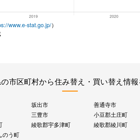
ps://www.e-stat.go.jp/
）
成
県の市区町村から住み替え・買い替え情報
坂出市
善通寺市
三豊市
小豆郡土庄町
町
綾歌郡宇多津町
綾歌郡綾川町
んのう町