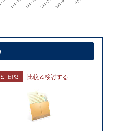
！
STEP3
比較＆検討する