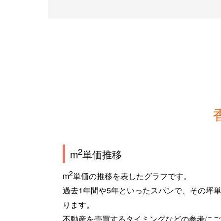
2
m
単価推移
2
m
単価の推移を表したグラフです。
過去1年間や5年といったスパンで、その坪
ります。
不動産を売買するタイミングなどの参考にご