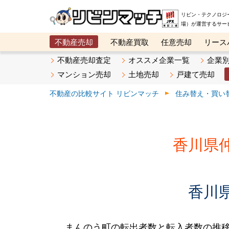
リビン・テクノロジ
場）が運営するサー
不動産売却
不動産買取
任意売却
リース
メタ住宅展示場
ベスト不動産カンパニー
オン
不動産売却査定
オススメ企業一覧
企業
マンション売却
土地売却
戸建て売却
不動産の比較サイト リビンマッチ
住み替え・買い
香川県
香川
まんのう町の転出者数と転入者数の推移です