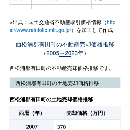
広瀬山
80万円
西有田
徒歩26分
18
※出典：国土交通省不動産取引価格情報（
http
外尾山
5,800万円
有田
徒歩9分
20
s://www.reinfolib.mlit.go.jp/
）を加工して作成
本町
2,000万円
有田
徒歩5分
43
西松浦郡有田町の不動産売却価格推移
（2005～2023年）
代々木
3,600万円
黒川(佐賀)
徒歩16分
23
西松浦郡有田町の不動産売却価格推移です。
西松浦郡有田町の土地売却価格推移
西松浦郡有田町の土地売却価格推移
西暦（年）
売却価格（万円）
2007
370