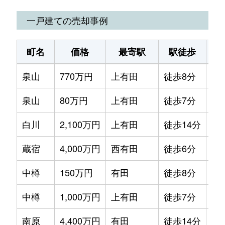
広瀬
36万円
西有田
徒歩23分
120m²
一戸建ての売却事例
本町
140万円
有田
徒歩5分
135m²
町名
価格
最寄駅
駅徒歩
土
本町
54万円
有田
徒歩10分
180m²
泉山
770万円
上有田
徒歩8分
43
本町
660万円
有田
徒歩1分
270m²
泉山
80万円
上有田
徒歩7分
17
本町
230万円
有田
徒歩10分
155m²
白川
2,100万円
上有田
徒歩14分
16
本町
57万円
有田
徒歩10分
115m²
蔵宿
4,000万円
西有田
徒歩6分
20
中樽
150万円
有田
徒歩8分
24
中樽
1,000万円
上有田
徒歩7分
29
南原
4,400万円
有田
徒歩14分
14