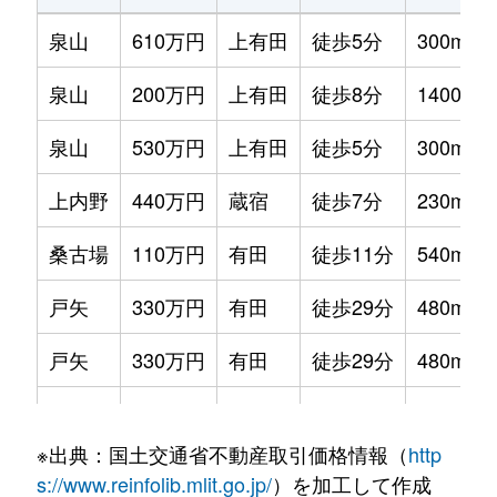
泉山
610万円
上有田
徒歩5分
300m²
泉山
200万円
上有田
徒歩8分
1400m²
泉山
530万円
上有田
徒歩5分
300m²
上内野
440万円
蔵宿
徒歩7分
230m²
桑古場
110万円
有田
徒歩11分
540m²
戸矢
330万円
有田
徒歩29分
480m²
戸矢
330万円
有田
徒歩29分
480m²
中樽
330万円
上有田
徒歩4分
290m²
※出典：国土交通省不動産取引価格情報（
http
中樽
170万円
上有田
徒歩4分
150m²
s://www.reinfolib.mlit.go.jp/
）を加工して作成