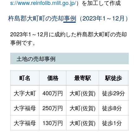
s://www.reinfolib.mlit.go.jp/
）を加工して作成
杵島郡大町町の売却事例（2023年1～12月）
2023年1～12月に成約した杵島郡大町町の売却
事例です。
土地の売却事例
町名
価格
最寄駅
駅徒歩
土
大字大町
400万円
大町(佐賀)
徒歩29分
29
大字福母
250万円
大町(佐賀)
徒歩8分
27
大字福母
130万円
大町(佐賀)
徒歩1分
70