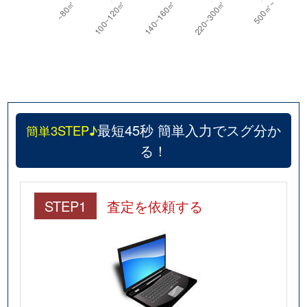
最短45秒 簡単入力でスグ分か
簡単3STEP♪
る！
STEP1
査定を依頼する