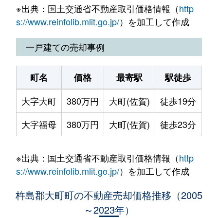
※出典：国土交通省不動産取引価格情報（
http
s://www.reinfolib.mlit.go.jp/
）を加工して作成
一戸建ての売却事例
町名
価格
最寄駅
駅徒歩
土
大字大町
380万円
大町(佐賀)
徒歩19分
23
大字福母
380万円
大町(佐賀)
徒歩23分
62
※出典：国土交通省不動産取引価格情報（
http
s://www.reinfolib.mlit.go.jp/
）を加工して作成
杵島郡大町町の不動産売却価格推移（2005
～2023年）