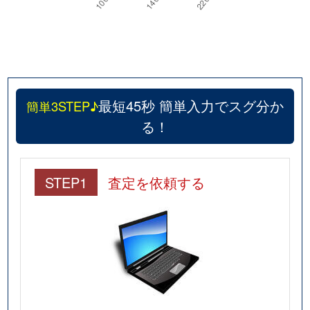
最短45秒 簡単入力でスグ分か
簡単3STEP♪
る！
STEP1
査定を依頼する