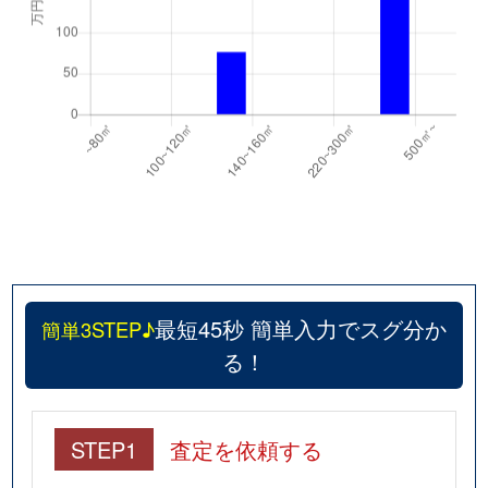
最短45秒 簡単入力でスグ分か
簡単3STEP♪
る！
STEP1
査定を依頼する