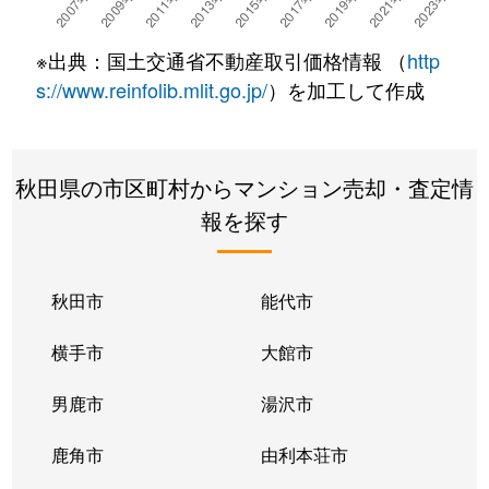
中通
1,600万円
秋田
徒歩6分
※出典：国土交通省不動産取引価格情報 （
http
楢山南中町
1,900万円
秋田
徒歩23分
s://www.reinfolib.mlit.go.jp/
）を加工して作成
広面
1,800万円
秋田
徒歩45分
秋田県の市区町村からマンション売却・査定情
広面
2,900万円
秋田
徒歩45分
報を探す
保戸野鉄砲町
300万円
秋田
徒歩45分
保戸野通町
1,900万円
秋田
徒歩21分
秋田市
能代市
南通亀の町
420万円
秋田
徒歩18分
横手市
大館市
南通築地
510万円
秋田
徒歩9分
男鹿市
湯沢市
南通築地
350万円
秋田
徒歩9分
鹿角市
由利本荘市