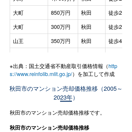
大町
850万円
秋田
徒歩20分
大町
300万円
秋田
徒歩21分
山王
350万円
秋田
徒歩45分
山王
120万円
秋田
徒歩45分
※出典：国土交通省不動産取引価格情報（
http
山王
1,500万円
秋田
徒歩45分
s://www.reinfolib.mlit.go.jp/
）を加工して作成
山王
330万円
秋田
徒歩45分
秋田市のマンション売却価格推移（2005～
2023年）
山王
790万円
秋田
徒歩45分
山王
650万円
秋田
徒歩29分
秋田市のマンション売却価格推移です。
山王
1,300万円
秋田
徒歩29分
秋田市のマンション売却価格推移