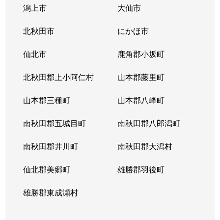
南通宮田
1,000万円
秋田
徒歩18分
潟上市
大仙市
南通宮田
1,200万円
秋田
徒歩16分
北秋田市
にかほ市
南通宮田
800万円
秋田
徒歩16分
仙北市
鹿角郡小坂町
八橋大畑
570万円
秋田
徒歩45分
北秋田郡上小阿仁村
山本郡藤里町
八橋大畑
2,300万円
秋田
徒歩45分
山本郡三種町
山本郡八峰町
八橋大畑
850万円
秋田
徒歩45分
南秋田郡五城目町
南秋田郡八郎潟町
南秋田郡井川町
南秋田郡大潟村
仙北郡美郷町
雄勝郡羽後町
雄勝郡東成瀬村