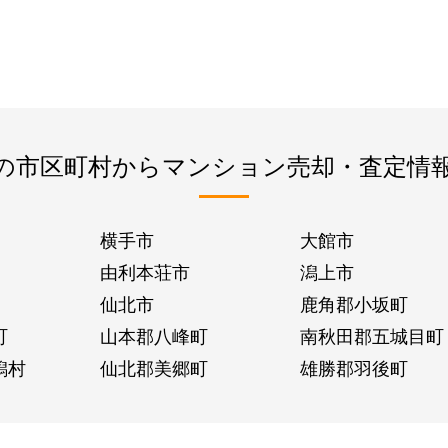
の市区町村からマンション売却・査定情
横手市
大館市
由利本荘市
潟上市
仙北市
鹿角郡小坂町
町
山本郡八峰町
南秋田郡五城目町
潟村
仙北郡美郷町
雄勝郡羽後町