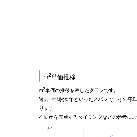
2
m
単価推移
2
m
単価の推移を表したグラフです。
過去1年間や5年といったスパンで、その坪
ります。
不動産を売買するタイミングなどの参考にご