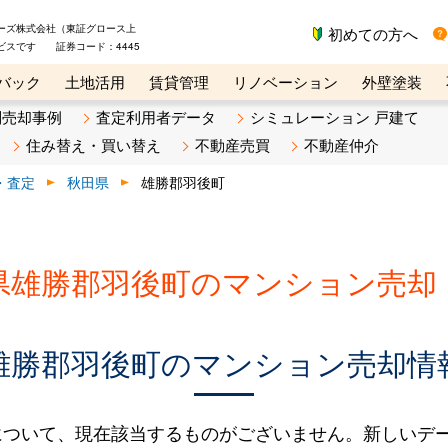
ーズ株式会社（東証グロース上
初めての方へ
ビスです 証券コード：4445
バック
土地活用
賃貸管理
リノベーション
外壁塗装
ライン講座
リビンマガジンBiz
不動産売却ご相談デスク
別売却事例
査定利用者データ
シミュレーション 戸建て
住み替え・買い替え
不動産売買
不動産仲介
・査定
秋田県
雄勝郡羽後町
県雄勝郡羽後町のマンション売却
雄勝郡羽後町のマンション売却情
について、現在該当するものがございません。新しいデ