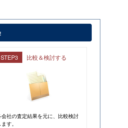
！
STEP3
比較＆検討する
各会社の査定結果を元に、比較検討
します。