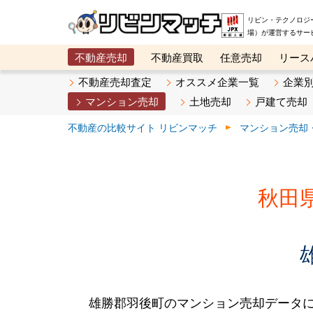
リビン・テクノロジ
場）が運営するサー
不動産売却
不動産買取
任意売却
リース
メタ住宅展示場
ベスト不動産カンパニー
オン
不動産売却査定
オススメ企業一覧
企業
マンション売却
土地売却
戸建て売却
不動産の比較サイト リビンマッチ
マンション売却
秋田
雄勝郡羽後町のマンション売却データ