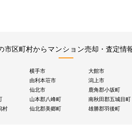
の市区町村からマンション売却・査定情
横手市
大館市
由利本荘市
潟上市
仙北市
鹿角郡小坂町
町
山本郡八峰町
南秋田郡五城目町
潟村
仙北郡美郷町
雄勝郡羽後町