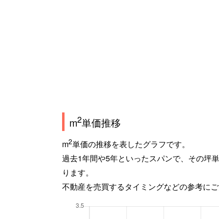
2
m
単価推移
2
m
単価の推移を表したグラフです。
過去1年間や5年といったスパンで、その坪
ります。
不動産を売買するタイミングなどの参考にご