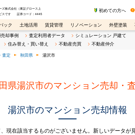
ーズ株式会社（東証グロース上
初めての方へ
ビスです 証券コード：4445
バック
土地活用
賃貸管理
リノベーション
外壁塗装
ライン講座
リビンマガジンBiz
不動産売却ご相談デスク
別売却事例
査定利用者データ
シミュレーション 戸建て
住み替え・買い替え
不動産売買
不動産仲介
・査定
秋田県
湯沢市
田県湯沢市のマンション売却・
湯沢市のマンション売却情報
て、現在該当するものがございません。新しいデータが