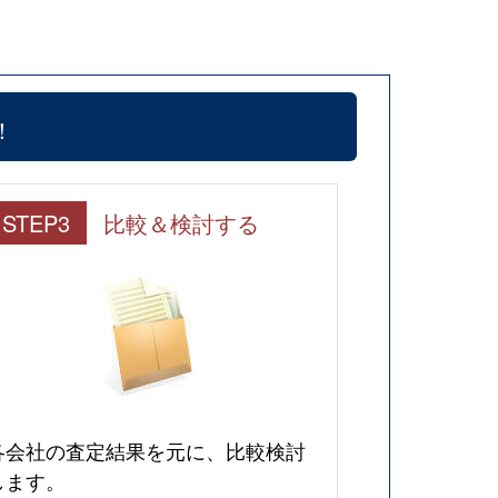
！
STEP3
比較＆検討する
各会社の査定結果を元に、比較検討
します。