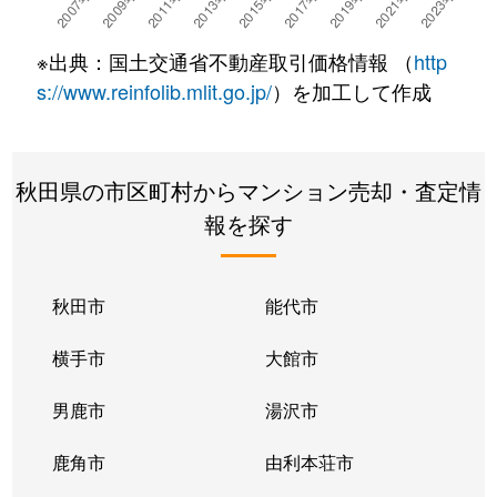
中通
1,600万円
秋田
徒歩6分
※出典：国土交通省不動産取引価格情報 （
http
楢山南中町
1,900万円
秋田
徒歩23分
s://www.reinfolib.mlit.go.jp/
）を加工して作成
広面
1,800万円
秋田
徒歩45分
秋田県の市区町村からマンション売却・査定情
広面
2,900万円
秋田
徒歩45分
報を探す
保戸野鉄砲町
300万円
秋田
徒歩45分
保戸野通町
1,900万円
秋田
徒歩21分
秋田市
能代市
南通亀の町
420万円
秋田
徒歩18分
横手市
大館市
南通築地
510万円
秋田
徒歩9分
男鹿市
湯沢市
南通築地
350万円
秋田
徒歩9分
鹿角市
由利本荘市