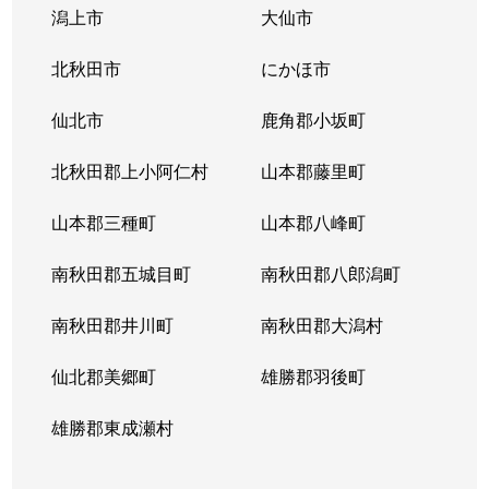
南通宮田
1,000万円
秋田
徒歩18分
潟上市
大仙市
南通宮田
1,200万円
秋田
徒歩16分
北秋田市
にかほ市
南通宮田
800万円
秋田
徒歩16分
仙北市
鹿角郡小坂町
八橋大畑
570万円
秋田
徒歩45分
北秋田郡上小阿仁村
山本郡藤里町
八橋大畑
2,300万円
秋田
徒歩45分
山本郡三種町
山本郡八峰町
八橋大畑
850万円
秋田
徒歩45分
南秋田郡五城目町
南秋田郡八郎潟町
南秋田郡井川町
南秋田郡大潟村
仙北郡美郷町
雄勝郡羽後町
雄勝郡東成瀬村