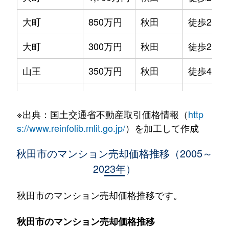
大町
850万円
秋田
徒歩20分
大町
300万円
秋田
徒歩21分
山王
350万円
秋田
徒歩45分
山王
120万円
秋田
徒歩45分
※出典：国土交通省不動産取引価格情報（
http
山王
1,500万円
秋田
徒歩45分
s://www.reinfolib.mlit.go.jp/
）を加工して作成
山王
330万円
秋田
徒歩45分
秋田市のマンション売却価格推移（2005～
2023年）
山王
790万円
秋田
徒歩45分
山王
650万円
秋田
徒歩29分
秋田市のマンション売却価格推移です。
山王
1,300万円
秋田
徒歩29分
秋田市のマンション売却価格推移