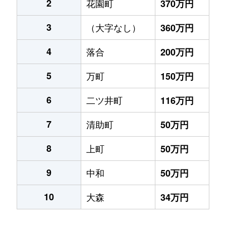
2
花園町
370万円
3
（大字なし）
360万円
4
落合
200万円
5
万町
150万円
6
二ツ井町
116万円
7
清助町
50万円
8
上町
50万円
9
中和
50万円
10
大森
34万円