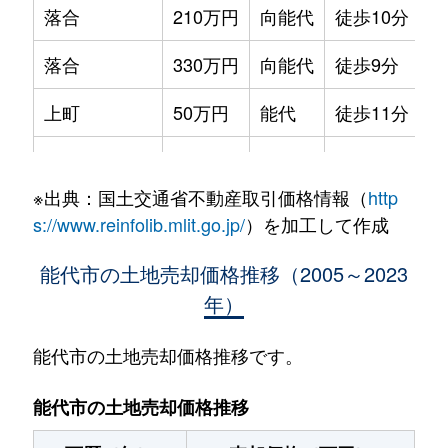
落合
210万円
向能代
徒歩10分
落合
330万円
向能代
徒歩9分
上町
50万円
能代
徒歩11分
清助町
50万円
能代
徒歩19分
※出典：国土交通省不動産取引価格情報（
http
中和
50万円
能代
徒歩11分
s://www.reinfolib.mlit.go.jp/
）を加工して作成
花園町
450万円
能代
徒歩16分
能代市の土地売却価格推移（2005～2023
年）
花園町
290万円
能代
徒歩14分
二ツ井町
160万円
二ツ井
徒歩7分
能代市の土地売却価格推移です。
二ツ井町
73万円
二ツ井
徒歩1分
能代市の土地売却価格推移