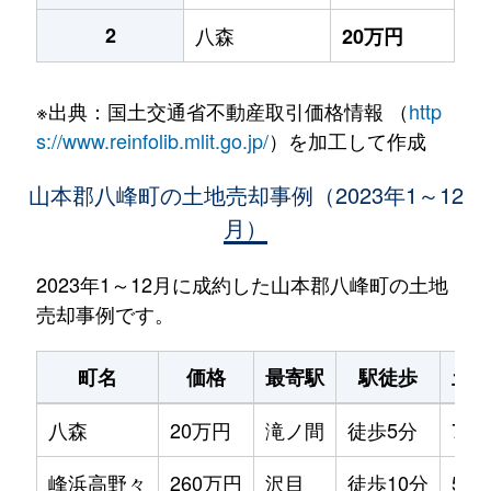
2
八森
20万円
※出典：国土交通省不動産取引価格情報 （
http
s://www.reinfolib.mlit.go.jp/
）を加工して作成
山本郡八峰町の土地売却事例（2023年1～12
月）
2023年1～12月に成約した山本郡八峰町の土地
売却事例です。
町名
価格
最寄駅
駅徒歩
土地
八森
20万円
滝ノ間
徒歩5分
760
峰浜高野々
260万円
沢目
徒歩10分
590