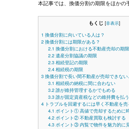
本記事では、換価分割の期限をほかの
もくじ
[
非表示
]
1
換価分割に向いている人は？
2
換価分割には期限がある？
2.1
換価分割における不動産売却の期
2.2
遺産分割協議の期限
2.3
相続登記の期限
2.4
相続税の期限
3
換価分割で長い間不動産が売却できない
3.1
相続税の納税に間に合わない
3.2
誰が維持管理するかでもめる
3.3
誰が固定資産税などの維持費を払
4
トラブルを回避するには早く不動産を売
4.1
ポイント① 高値で売却するために
4.2
ポイント② 不動産買取も検討する
4.3
ポイント③ 内覧で物件を魅力的に