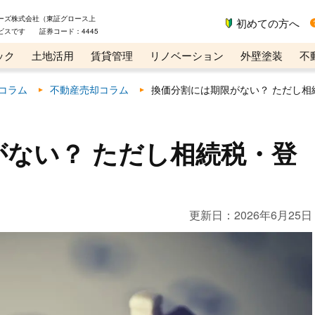
ーズ株式会社（東証グロース上
初めての方へ
ビスです 証券コード：4445
ック
土地活用
賃貸管理
リノベーション
外壁塗装
不
ライン講座
リビンマガジンBiz
コラム
不動産売却コラム
換価分割には期限がない？ ただし相
がない？ ただし相続税・登
更新日：
2026年6月25日