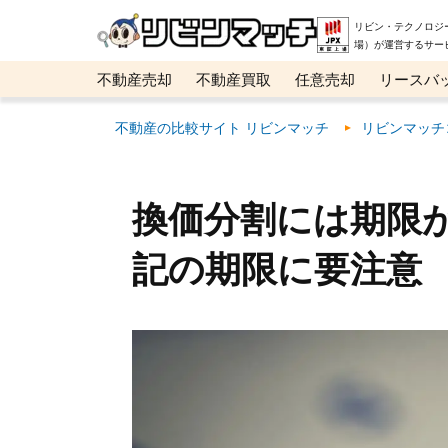
リビン・テクノロジ
場）が運営するサー
不動産売却
不動産買取
任意売却
リースバ
メタ住宅展示場
ベスト不動産カンパニー
オン
不動産の比較サイト リビンマッチ
リビンマッチ
換価分割には期限
記の期限に要注意