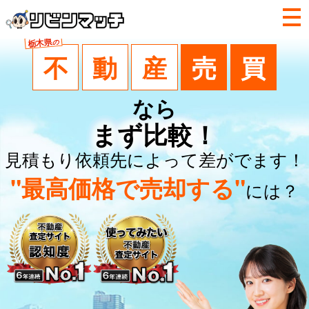
栃木県
の
不
動
産
売
買
なら
まず比較！
見積もり依頼先によって差がでます！
"最高価格で売却する"
には？