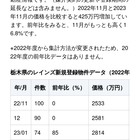
延長などは含みません。）2022年11月と2023
年11月の価格を比較すると425万円増加してい
ます。前年比をみると、11月がもっとも高く1
6.8%です。
※2022年度から集計方法が変更されたため、20
22年度の前年比データはありません。
栃木県のレインズ新規登録物件データ（2022年11月～
年/月
件数
前年比（%）
価格（万円）
前
22/11
100
0
2533
0
12
90
0
2581
0
23/01
74
85
2814
11