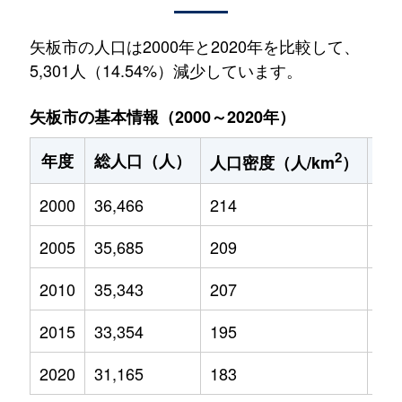
矢板市の人口は2000年と2020年を比較して、
5,301人（14.54%）減少しています。
矢板市の基本情報（2000～2020年）
2
年度
総人口（人）
1
人口密度（人/km
）
2000
36,466
214
5,7
2005
35,685
209
5,1
2010
35,343
207
4,6
2015
33,354
195
4,0
2020
31,165
183
3,2