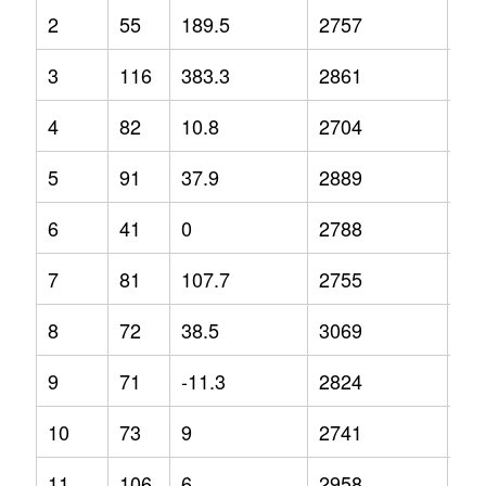
2
55
189.5
2757
3.7
3
116
383.3
2861
7.6
4
82
10.8
2704
7.1
5
91
37.9
2889
8.3
6
41
0
2788
6.4
7
81
107.7
2755
2.9
8
72
38.5
3069
9.6
9
71
-11.3
2824
2.5
10
73
9
2741
-0.
11
106
6
2958
16