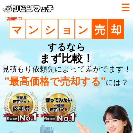
高知県
で
マ
ン
シ
ョ
ン
売
却
するなら
まず比較！
見積もり依頼先によって差がでます！
"最高価格で売却する"
には？