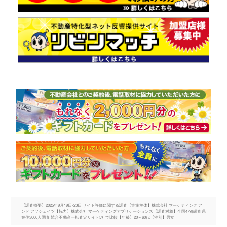
【調査概要】2025年9月19日-23日 サイト評価に関する調査【実施主体】株式会社 マーケティング ア
ンド アソシェイツ【協力】株式会社 マーケティングアプリケーションズ【調査対象】全国47都道府県
在住3000人調査 競合不動産一括査定サイト5社で比較【年齢】20～60代【性別】男女