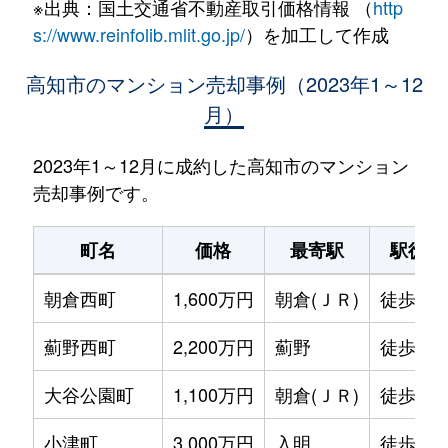
※出典：国土交通省不動産取引価格情報 （
http
s://www.reinfolib.mlit.go.jp/
）を加工して作成
高知市のマンション売却事例（2023年1～12
月）
2023年1～12月に成約した高知市のマンション
売却事例です。
町名
価格
最寄駅
駅徒歩
朝倉西町
1,600万円
朝倉(ＪＲ)
徒歩25
薊野西町
2,200万円
薊野
徒歩5分
大谷公園町
1,100万円
朝倉(ＪＲ)
徒歩26
小津町
3,000万円
入明
徒歩7分