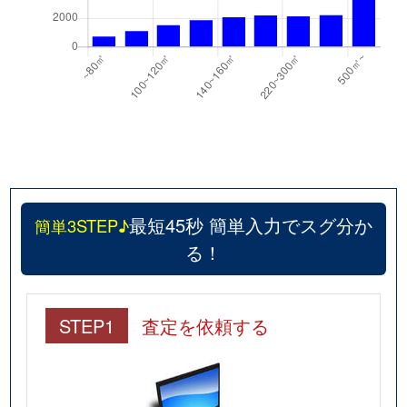
最短45秒 簡単入力でスグ分か
簡単3STEP♪
る！
STEP1
査定を依頼する