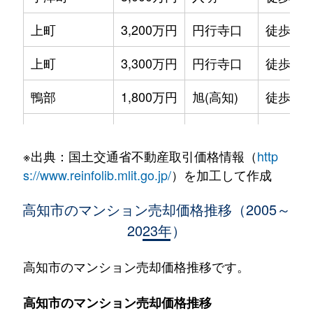
上町
3,200万円
円行寺口
徒歩14
上町
3,300万円
円行寺口
徒歩14
鴨部
1,800万円
旭(高知)
徒歩16
鴨部
900万円
旭(高知)
徒歩21
※出典：国土交通省不動産取引価格情報（
http
鴨部
1,300万円
旭(高知)
徒歩15
s://www.reinfolib.mlit.go.jp/
）を加工して作成
北本町
3,500万円
高知
徒歩4分
高知市のマンション売却価格推移（2005～
2023年）
九反田
1,900万円
高知
徒歩24
九反田
3,100万円
高知
徒歩21
高知市のマンション売却価格推移です。
九反田
1,600万円
高知
徒歩23
高知市のマンション売却価格推移