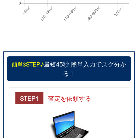
最短45秒 簡単入力でスグ分か
簡単3STEP♪
る！
STEP1
査定を依頼する