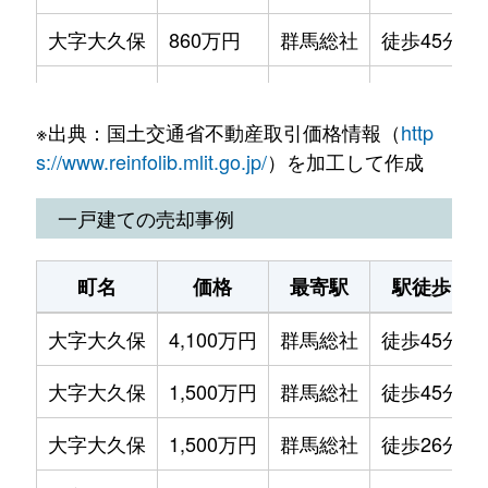
大字大久保
860万円
群馬総社
徒歩45分
大字大久保
2,500万円
八木原
徒歩45分
※出典：国土交通省不動産取引価格情報（
http
大字大久保
900万円
八木原
徒歩45分
s://www.reinfolib.mlit.go.jp/
）を加工して作成
大字大久保
1,000万円
八木原
徒歩45分
一戸建ての売却事例
大字小倉
2,000万円
八木原
徒歩45分
町名
価格
最寄駅
駅徒歩
大字上野田
810万円
八木原
徒歩45分
大字大久保
4,100万円
群馬総社
徒歩45分
大字北下
6万円
八木原
徒歩45分
大字大久保
1,500万円
群馬総社
徒歩45分
大字北下
510万円
八木原
徒歩45分
大字大久保
1,500万円
群馬総社
徒歩26分
大字北下
130万円
八木原
徒歩45分