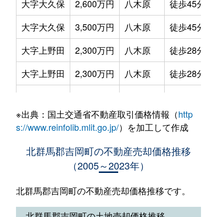
大字大久保
2,600万円
八木原
徒歩45分
大字北下
30万円
八木原
徒歩45分
大字大久保
3,500万円
八木原
徒歩45分
大字北下
840万円
八木原
徒歩45分
大字上野田
2,300万円
八木原
徒歩28分
大字南下
930万円
八木原
徒歩45分
大字上野田
2,300万円
八木原
徒歩28分
大字北下
2,900万円
八木原
徒歩45分
※出典：国土交通省不動産取引価格情報（
http
大字北下
4,300万円
八木原
徒歩45分
s://www.reinfolib.mlit.go.jp/
）を加工して作成
大字下野田
3,600万円
八木原
徒歩45分
北群馬郡吉岡町の不動産売却価格推移
（2005～2023年）
大字下野田
2,000万円
八木原
徒歩25分
大字南下
600万円
八木原
徒歩45分
北群馬郡吉岡町の不動産売却価格推移です。
大字南下
50万円
八木原
徒歩45分
北群馬郡吉岡町の土地売却価格推移