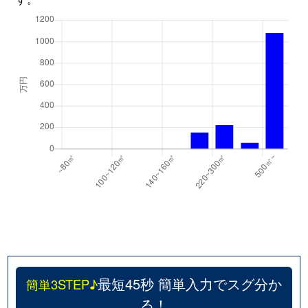
最短45秒 簡単入力でスグ分か
簡単3STEP♪
る！