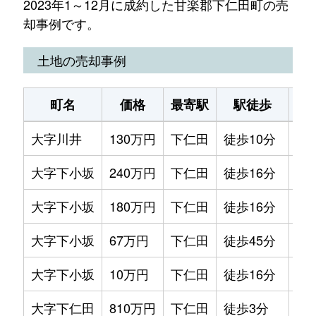
2023年1～12月に成約した甘楽郡下仁田町の売
却事例です。
土地の売却事例
町名
価格
最寄駅
駅徒歩
土
大字川井
130万円
下仁田
徒歩10分
30
大字下小坂
240万円
下仁田
徒歩16分
54
大字下小坂
180万円
下仁田
徒歩16分
48
大字下小坂
67万円
下仁田
徒歩45分
22
大字下小坂
10万円
下仁田
徒歩16分
17
大字下仁田
810万円
下仁田
徒歩3分
66