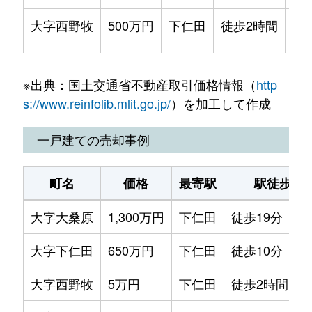
大字西野牧
500万円
下仁田
徒歩2時間
20
大字馬山
100万円
南蛇井
徒歩14分
24
※出典：国土交通省不動産取引価格情報（
http
s://www.reinfolib.mlit.go.jp/
）を加工して作成
一戸建ての売却事例
町名
価格
最寄駅
駅徒歩
大字大桑原
1,300万円
下仁田
徒歩19分
大字下仁田
650万円
下仁田
徒歩10分
大字西野牧
5万円
下仁田
徒歩2時間