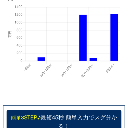
最短45秒 簡単入力でスグ分か
簡単3STEP♪
る！