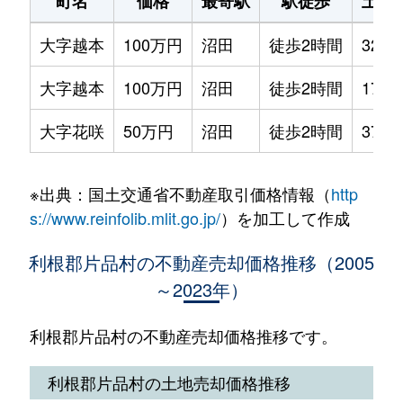
町名
価格
最寄駅
駅徒歩
土地
大字越本
100万円
沼田
徒歩2時間
320m
大字越本
100万円
沼田
徒歩2時間
1700
大字花咲
50万円
沼田
徒歩2時間
370m
※出典：国土交通省不動産取引価格情報（
http
s://www.reinfolib.mlit.go.jp/
）を加工して作成
利根郡片品村の不動産売却価格推移（2005
～2023年）
利根郡片品村の不動産売却価格推移です。
利根郡片品村の土地売却価格推移