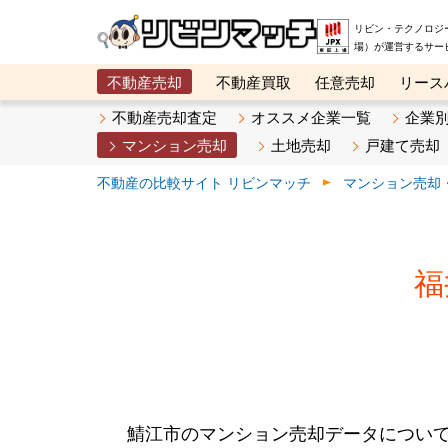
リビン・テクノロジ
場）が運営するサー
不動産売却
不動産買取
任意売却
リース
メタ住宅展示場
ベスト不動産カンパニー
オン
不動産売却査定
オススメ企業一覧
企業
マンション売却
土地売却
戸建て売却
不動産の比較サイト リビンマッチ
マンション売却
福
鯖江市のマンション売却データについ