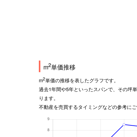
2
m
単価推移
2
m
単価の推移を表したグラフです。
過去1年間や5年といったスパンで、その坪
ります。
不動産を売買するタイミングなどの参考にご