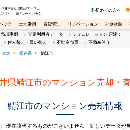
ーズ株式会社（東証グロース上
初めての方へ
ビスです 証券コード：4445
バック
土地活用
賃貸管理
リノベーション
外壁塗装
ライン講座
リビンマガジンBiz
不動産売却ご相談デスク
別売却事例
査定利用者データ
シミュレーション 戸建て
住み替え・買い替え
不動産売買
不動産仲介
・査定
福井県
鯖江市
井県鯖江市のマンション売却・
鯖江市のマンション売却情報
て、現在該当するものがございません。新しいデータが