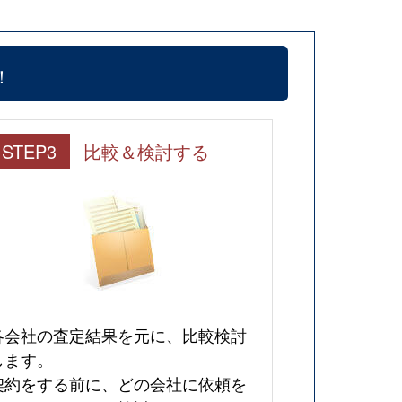
！
STEP3
比較＆検討する
各会社の査定結果を元に、比較検討
します。
契約をする前に、どの会社に依頼を