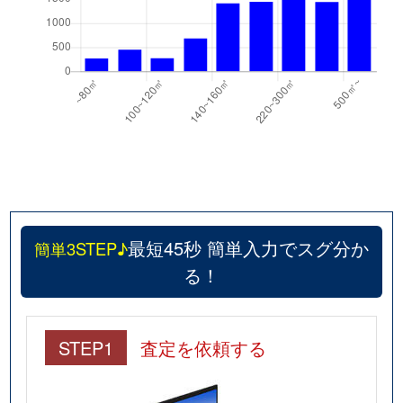
最短45秒 簡単入力でスグ分か
簡単3STEP♪
る！
STEP1
査定を依頼する