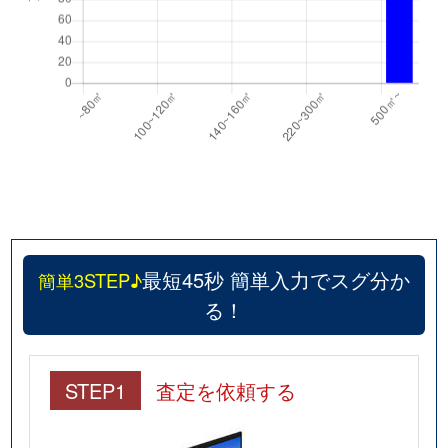
最短45秒 簡単入力でスグ分か
簡単3STEP♪
る！
STEP1
査定を依頼する