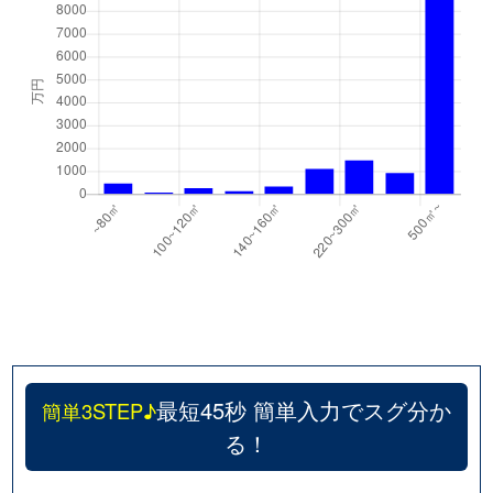
最短45秒 簡単入力でスグ分か
簡単3STEP♪
る！