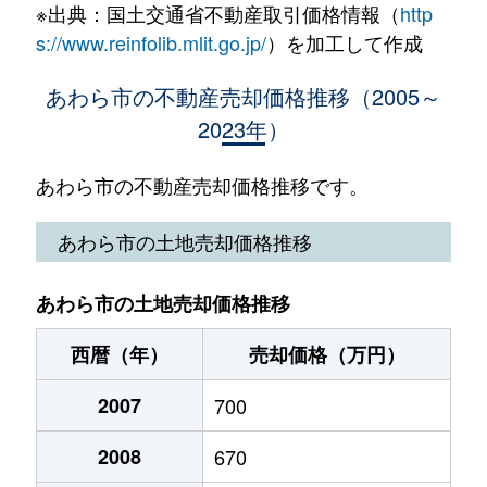
※出典：国土交通省不動産取引価格情報（
http
西温泉
120万円
あわら湯のまち
徒歩1
矢地
170万円
芦原温泉
徒歩45
s://www.reinfolib.mlit.go.jp/
）を加工して作成
西温泉
370万円
あわら湯のまち
徒歩1
あわら市の不動産売却価格推移（2005～
2023年）
舟津
150万円
あわら湯のまち
徒歩1
あわら市の不動産売却価格推移です。
あわら市の土地売却価格推移
あわら市の土地売却価格推移
西暦（年）
売却価格（万円）
2007
700
2008
670