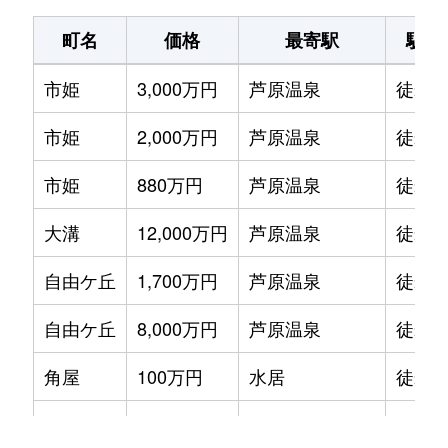
大溝
1,500万円
芦原温泉
徒歩19
町名
価格
最寄駅
駅徒
上番
300万円
本荘
徒歩12
市姫
3,000万円
芦原温泉
徒歩8
上番
580万円
本荘
徒歩10
市姫
2,000万円
芦原温泉
徒歩1
国影
800万円
あわら湯のまち
徒歩11
市姫
880万円
芦原温泉
徒歩1
下金屋
78万円
牛ノ谷
徒歩29
大溝
12,000万円
芦原温泉
徒歩1
下金屋
45万円
細呂木
徒歩45
自由ケ丘
1,700万円
芦原温泉
徒歩2
自由ケ丘
820万円
芦原温泉
徒歩5
自由ケ丘
8,000万円
芦原温泉
徒歩1
春宮
560万円
芦原温泉
徒歩7
角屋
100万円
水居
徒歩9
春宮
650万円
芦原温泉
徒歩9
中川
200万円
芦原温泉
徒歩4
二面
500万円
あわら湯のまち
徒歩19