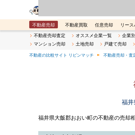
リビン・テクノロジ
場）が運営するサー
不動産売却
不動産買取
任意売却
リース
メタ住宅展示場
ベスト不動産カンパニー
オン
不動産売却査定
オススメ企業一覧
企業
マンション売却
土地売却
戸建て売却
不動産の比較サイト リビンマッチ
不動産売却・査
福井
福井県大飯郡おおい町の不動産の売却