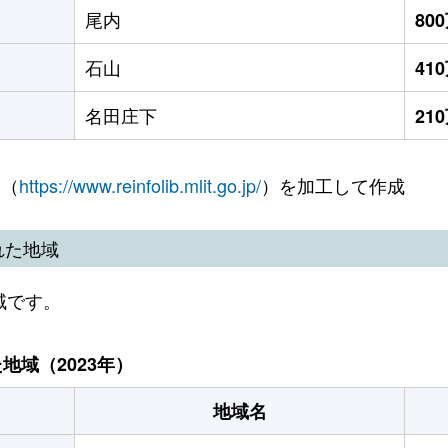
尾内
80
石山
41
名田庄下
21
 （
https://www.reinfolib.mlit.go.jp/
）を加工して作成
れた地域
域です。
域（2023年）
地域名