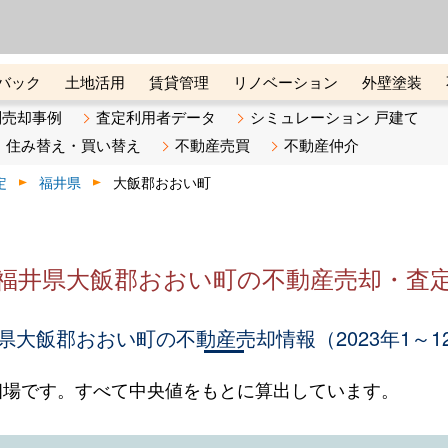
ーズ株式会社（東証グロース上
初めての方へ
ビスです 証券コード：4445
バック
土地活用
賃貸管理
リノベーション
外壁塗装
ライン講座
リビンマガジンBiz
不動産売却ご相談デスク
別売却事例
査定利用者データ
シミュレーション 戸建て
住み替え・買い替え
不動産売買
不動産仲介
定
福井県
大飯郡おおい町
福井県大飯郡おおい町の不動産売却・査
県大飯郡おおい町の不動産売却情報（2023年1～1
相場です。すべて中央値をもとに算出しています。