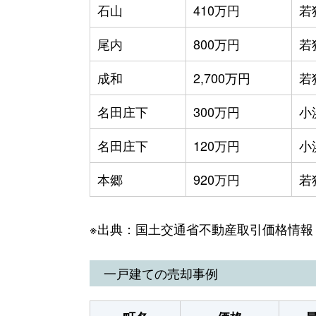
石山
410万円
若
尾内
800万円
若
成和
2,700万円
若
名田庄下
300万円
小
名田庄下
120万円
小
本郷
920万円
若
※出典：国土交通省不動産取引価格情報
一戸建ての売却事例