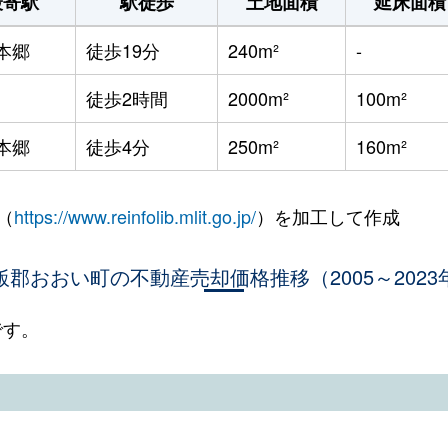
最寄駅
駅徒歩
土地面積
延床面積
本郷
徒歩19分
240m²
-
徒歩2時間
2000m²
100m²
本郷
徒歩4分
250m²
160m²
（
https://www.reinfolib.mlit.go.jp/
）を加工して作成
飯郡おおい町の不動産売却価格推移（2005～2023
です。