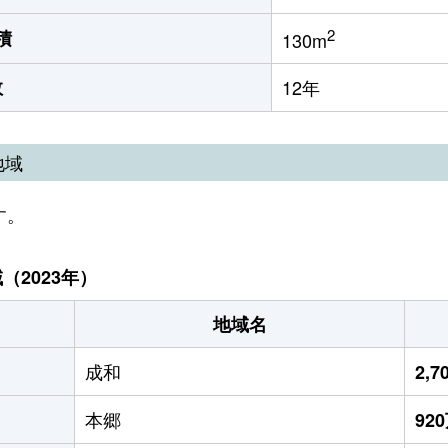
2
積
130m
数
12年
地域
す。
2023年）
地域名
成和
2,
本郷
92