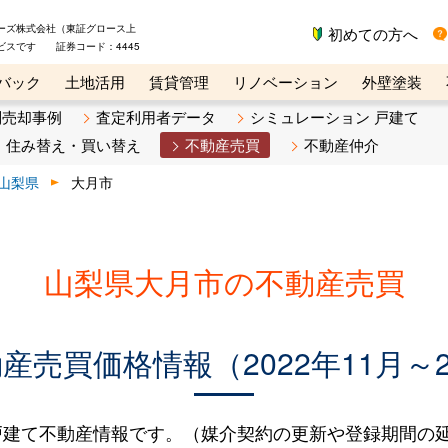
ーズ株式会社（東証グロース上
初めての方へ
ビスです 証券コード：4445
バック
土地活用
賃貸管理
リノベーション
外壁塗装
ライン講座
リビンマガジンBiz
不動産売却ご相談デスク
別売却事例
査定利用者データ
シミュレーション 戸建て
住み替え・買い替え
不動産売買
不動産仲介
山梨県
大月市
山梨県大月市の不動産売買
売買価格情報（2022年11月～2
建て不動産情報です。（媒介契約の更新や登録期間の延長