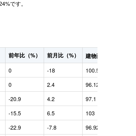
24%です。
2
前年比（%）
前月比（%）
）
建物面積（m
）
0
-18
100.5
0
0
2.4
96.12
0
-20.9
4.2
97.1
-
-15.5
6.5
103
-
-22.9
-7.8
96.92
-