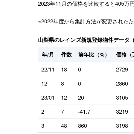
2023年11月の価格を比較すると40
※2022年度から集計方法が変更された
山梨県のレインズ新規登録物件データ（20
年/月
件数
前年比（%）
価格（
22/11
18
0
2729
12
8
0
2860
23/01
12
20
3105
2
7
-41.7
3219
3
48
860
3198