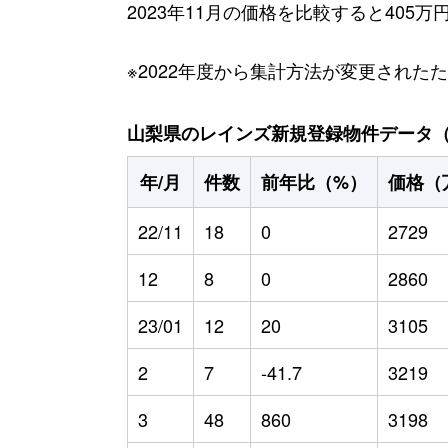
2023年11月の価格を比較すると40
※2022年度から集計方法が変更された
山梨県のレインズ新規登録物件データ（20
年/月
件数
前年比（%）
価格（
22/11
18
0
2729
12
8
0
2860
23/01
12
20
3105
2
7
-41.7
3219
3
48
860
3198