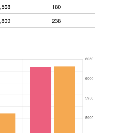
,568
180
3,489
,809
238
3,034