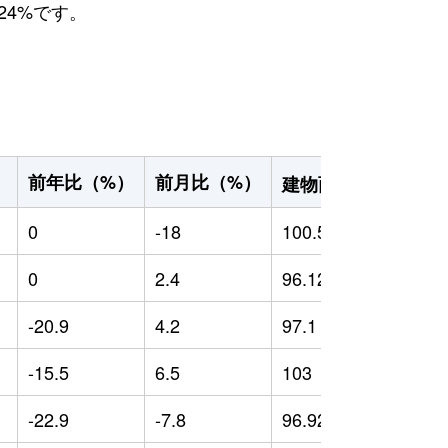
24%です。
2
前年比（%）
前月比（%）
）
建物面積（m
）
0
-18
100.5
0
0
2.4
96.12
0
-20.9
4.2
97.1
-
-15.5
6.5
103
-
-22.9
-7.8
96.92
-