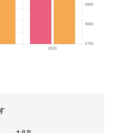
す
大月市