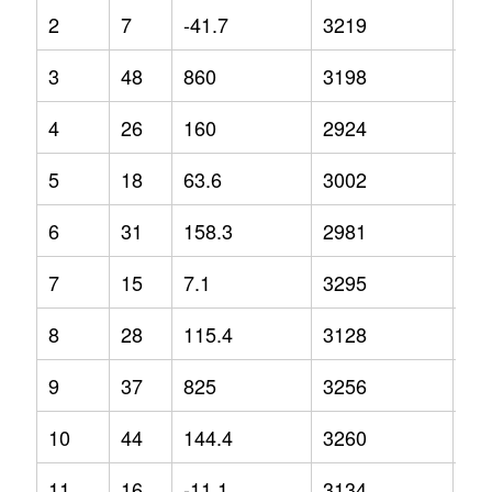
2
7
-41.7
3219
11
3
48
860
3198
20
4
26
160
2924
8.6
5
18
63.6
3002
7.4
6
31
158.3
2981
14
7
15
7.1
3295
7.7
8
28
115.4
3128
-3.
9
37
825
3256
24
10
44
144.4
3260
20
11
16
-11.1
3134
14