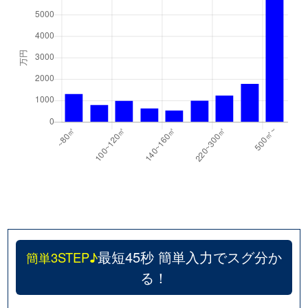
最短45秒 簡単入力でスグ分か
簡単3STEP♪
る！