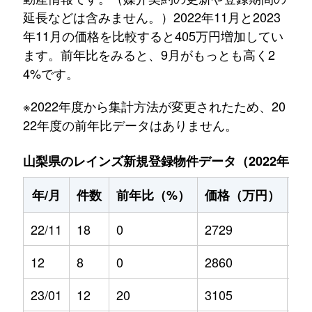
延長などは含みません。）2022年11月と2023
年11月の価格を比較すると405万円増加してい
ます。前年比をみると、9月がもっとも高く2
4%です。
※2022年度から集計方法が変更されたため、20
22年度の前年比データはありません。
山梨県のレインズ新規登録物件データ（2022年11月～
年/月
件数
前年比（%）
価格（万円）
前
22/11
18
0
2729
0
12
8
0
2860
0
23/01
12
20
3105
-0.