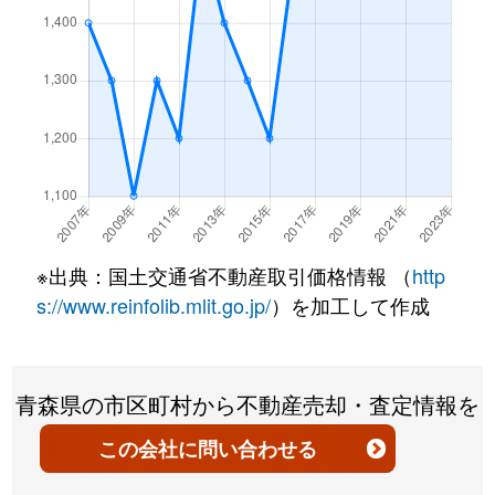
大字長苗代
290万円
長苗代
徒
長根
1,900万円
本八戸
徒歩1
大字長苗代
440万円
長苗代
徒
長根
200万円
本八戸
徒歩1
大字長苗代
340万円
長苗代
徒
南郷大字市野沢
420万円
剣吉
徒歩2
大字長苗代
900万円
八戸
徒
南郷大字島守
10万円
北高岩
徒歩2
大字長苗代
2,400万円
八戸
徒
南郷大字中野
250万円
剣吉
徒歩2
長根
720万円
本八戸
徒
※出典：国土交通省不動産取引価格情報 （
http
s://www.reinfolib.mlit.go.jp/
）を加工して作成
大字新井田
600万円
小中野
徒歩4
長根
3,400万円
本八戸
徒
大字新井田
100万円
鮫
徒歩4
長根
1,100万円
本八戸
徒
青森県の市区町村から不動産売却・査定情報を
大字新井田
2,000万円
白銀
徒歩4
長根
1,200万円
本八戸
徒
探す
この会社
に問い合わせる
大字新井田
120万円
白銀
徒歩4
長根
6,700万円
本八戸
徒