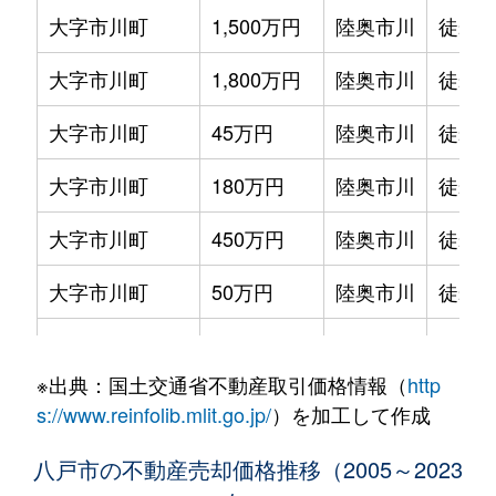
大字市川町
1,500万円
陸奥市川
徒歩4
大字市川町
310万円
陸奥市川
徒
大字市川町
1,800万円
陸奥市川
徒歩1
大字市川町
250万円
陸奥市川
徒
大字市川町
45万円
陸奥市川
徒歩4
大字市川町
280万円
陸奥市川
徒
大字市川町
180万円
陸奥市川
徒歩2
大字市川町
230万円
陸奥市川
徒
大字市川町
450万円
陸奥市川
徒歩1
大字市川町
840万円
陸奥市川
徒
大字市川町
50万円
陸奥市川
徒歩4
大字市川町
490万円
陸奥市川
徒
大字市川町
740万円
陸奥市川
徒歩1
一番町
1,300万円
八戸
徒
※出典：国土交通省不動産取引価格情報（
http
大字市川町
960万円
陸奥市川
徒歩4
一番町
880万円
八戸
徒
s://www.reinfolib.mlit.go.jp/
）を加工して作成
大字市川町
90万円
陸奥市川
徒歩4
内丸
1,200万円
本八戸
徒
八戸市の不動産売却価格推移（2005～2023