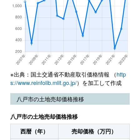
小中野
96万円
陸奥湊
徒歩9
小中野
300万円
小中野
徒
小中野
250万円
陸奥湊
徒歩8
小中野
670万円
陸奥湊
徒
是川
450万円
本八戸
徒歩1
大字是川
15万円
本八戸
徒
是川
400万円
本八戸
徒歩1
大字是川
20万円
本八戸
徒
桜ケ丘
50万円
白銀
徒歩4
桜ケ丘
450万円
白銀
徒
※出典：国土交通省不動産取引価格情報 （
http
桜ケ丘
2,200万円
白銀
徒歩4
大字鮫町
70万円
鮫
徒
s://www.reinfolib.mlit.go.jp/
）を加工して作成
桜ケ丘
600万円
白銀
徒歩4
大字鮫町
200万円
鮫
徒
八戸市の土地売却価格推移
桜ケ丘
200万円
白銀
徒歩4
大字沢里
690万円
本八戸
徒
八戸市の土地売却価格推移
桜ケ丘
950万円
白銀
徒歩4
下長
830万円
長苗代
徒
西暦（年）
売却価格（万円）
大字鮫町
250万円
鮫
徒歩1