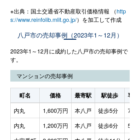
※出典：国土交通省不動産取引価格情報 （
http
s://www.reinfolib.mlit.go.jp/
）を加工して作成
八戸市の売却事例（2023年1～12月）
2023年1～12月に成約した八戸市の売却事例で
す。
マンションの売却事例
町名
価格
最寄駅
駅徒歩
専有
内丸
1,600万円
本八戸
徒歩5分
75m
内丸
1,200万円
本八戸
徒歩6分
55m