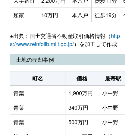
大字番町
2,200万円
本八戸
徒歩11分
60m
類家
10万円
本八戸
徒歩19分
45m
※出典：国土交通省不動産取引価格情報（
http
s://www.reinfolib.mlit.go.jp/
）を加工して作成
土地の売却事例
町名
価格
最寄駅
青葉
1,900万円
小中野
徒
青葉
340万円
小中野
徒
青葉
500万円
小中野
徒