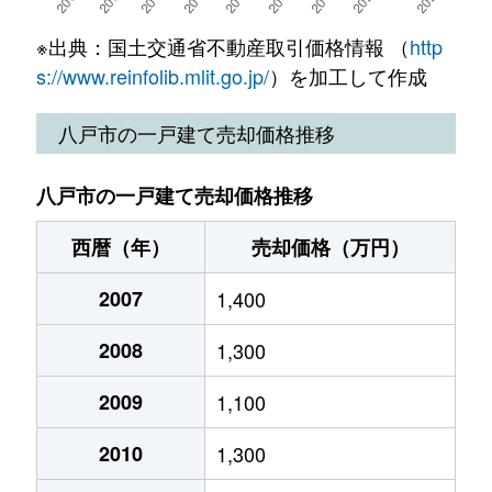
城下
3,300万円
本八戸
徒
大字白銀町
770万円
白銀
徒歩2
※出典：国土交通省不動産取引価格情報 （
http
諏訪
1,700万円
小中野
徒
s://www.reinfolib.mlit.go.jp/
）を加工して作成
城下
700万円
本八戸
徒歩1
諏訪
1,200万円
小中野
徒
八戸市の一戸建て売却価格推移
諏訪
2,800万円
小中野
徒歩1
高州
1,000万円
長苗代
徒
八戸市の一戸建て売却価格推移
諏訪
2,500万円
小中野
徒歩1
多賀台
580万円
陸奥市川
徒
西暦（年）
売却価格（万円）
諏訪
990万円
小中野
徒歩1
多賀台
600万円
陸奥市川
徒
2007
1,400
諏訪
4,100万円
小中野
徒歩1
多賀台
1,100万円
陸奥市川
徒
2008
1,300
諏訪
300万円
小中野
徒歩1
多賀台
740万円
陸奥市川
徒
2009
1,100
大字鷹匠小路
10,000万円
本八戸
徒歩1
大字田向
1,500万円
本八戸
徒
2010
1,300
高州
1,100万円
長苗代
徒歩4
大字田向
620万円
本八戸
徒