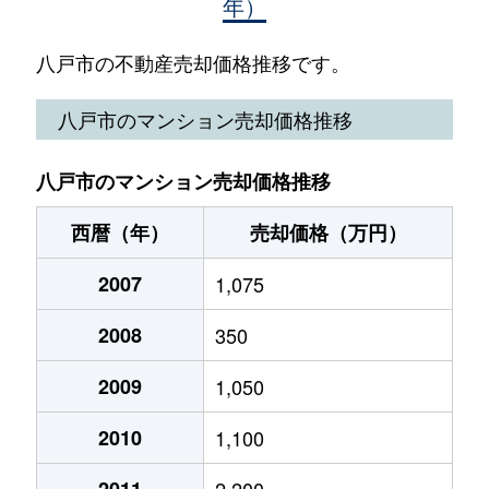
年）
一番町
1,000万円
八戸
徒歩3
内丸
1,000万円
本八戸
徒
一番町
1,600万円
八戸
徒歩5
八戸市の不動産売却価格推移です。
大字売市
720万円
本八戸
徒
内丸
2,500万円
本八戸
徒歩6
八戸市のマンション売却価格推移
大字売市
1,400万円
本八戸
徒
売市
1,000万円
本八戸
徒歩2
売市
1,000万円
本八戸
徒
八戸市のマンション売却価格推移
売市
1,900万円
本八戸
徒歩2
大字大久保
890万円
白銀
徒
西暦（年）
売却価格（万円）
大字大久保
3,800万円
白銀
徒歩1
大字大久保
2007
1,075
93万円
白銀
徒
大字大久保
1,000万円
白銀
徒歩2
2008
350
大字大久保
280万円
白銀
徒
柏崎
900万円
本八戸
徒歩1
2009
1,050
大字大久保
700万円
白銀
徒
河原木
2,600万円
長苗代
徒歩2
2010
1,100
大字大久保
1,500万円
白銀
徒
大字河原木
2,300万円
長苗代
徒歩4