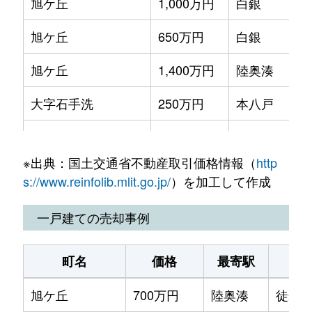
旭ケ丘
1,000万円
白銀
徒
旭ケ丘
650万円
白銀
徒
旭ケ丘
1,400万円
陸奥湊
徒
大字石手洗
250万円
本八戸
徒
石堂
930万円
長苗代
徒
※出典：国土交通省不動産取引価格情報（
http
石堂
500万円
長苗代
徒
s://www.reinfolib.mlit.go.jp/
）を加工して作成
石堂
900万円
長苗代
徒
一戸建ての売却事例
石堂
2,200万円
長苗代
徒
町名
価格
最寄駅
駅
大字市川町
3,500万円
陸奥市川
徒
旭ケ丘
700万円
陸奥湊
徒歩4
大字市川町
550万円
陸奥市川
徒