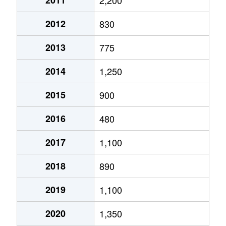
2011
2,200
大字大久保
380万円
白銀
徒
大字河原木
2,900万円
長苗代
徒歩4
2012
830
柏崎
600万円
小中野
徒
大字河原木
2,600万円
長苗代
徒歩4
2013
775
柏崎
770万円
本八戸
徒
大字河原木
950万円
長苗代
徒歩1
2014
1,250
柏崎
1,100万円
本八戸
徒
北白山台
5,000万円
長苗代
徒歩4
2015
900
大字徒士町
280万円
本八戸
徒
北白山台
2,800万円
長苗代
徒歩4
2016
480
大字河原木
340万円
長苗代
徒
北白山台
2,800万円
長苗代
徒歩4
2017
1,100
大字河原木
750万円
長苗代
徒
北白山台
4,900万円
八戸
徒歩4
2018
890
大字河原木
200万円
長苗代
徒
大字櫛引
200万円
八戸
徒歩4
2019
1,100
北インター工業団地
12,000万円
陸奥市川
徒
大字櫛引
500万円
八戸
徒歩4
2020
1,350
北インター工業団地
3,200万円
陸奥市川
徒