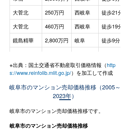
大菅北
250万円
西岐阜
徒歩21分
大菅北
460万円
西岐阜
徒歩19分
鏡島精華
2,800万円
岐阜
徒歩9分
加納栄町通
3,500万円
岐阜
徒歩4分
※出典：国土交通省不動産取引価格情報（
http
加納大黒町
3,300万円
岐阜
徒歩11分
s://www.reinfolib.mlit.go.jp/
）を加工して作成
加納天神町
3,600万円
岐阜
徒歩4分
岐阜市のマンション売却価格推移（2005～
2023年）
加納天神町
3,200万円
岐阜
徒歩6分
加納水野町
240万円
岐阜
徒歩7分
岐阜市のマンション売却価格推移です。
蕪城町
2,700万円
岐阜
徒歩11分
岐阜市のマンション売却価格推移