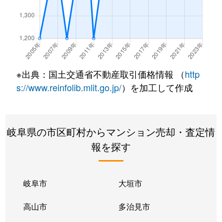
長良
2,100万円
岐阜
徒歩45分
長良丘
1,400万円
岐阜
徒歩45分
浪花町
110万円
岐阜
徒歩21分
※出典：国土交通省不動産取引価格情報 （
http
浪花町
150万円
岐阜
徒歩21分
s://www.reinfolib.mlit.go.jp/
）を加工して作成
西荘
2,700万円
西岐阜
徒歩10分
岐阜県の市区町村からマンション売却・査定情
橋本町
2,300万円
岐阜
徒歩8分
報を探す
橋本町
2,800万円
岐阜
徒歩5分
橋本町
3,600万円
岐阜
徒歩5分
岐阜市
大垣市
橋本町
2,600万円
岐阜
徒歩7分
高山市
多治見市