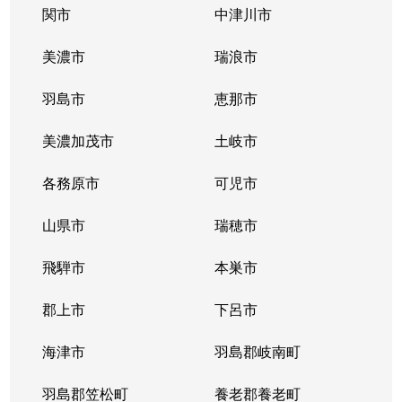
橋本町
5,700万円
岐阜
徒歩5分
関市
中津川市
花ノ木町
1,800万円
岐阜
徒歩1時間1
美濃市
瑞浪市
日野西
520万円
岐阜
徒歩1時間1
羽島市
恵那市
福住町
1,600万円
岐阜
徒歩9分
美濃加茂市
土岐市
平和通
1,200万円
岐阜
徒歩1時間1
各務原市
可児市
平和通
550万円
岐阜
徒歩1時間1
山県市
瑞穂市
細畑
500万円
岐阜
徒歩45分
飛騨市
本巣市
真砂町
郡上市
2,000万円
下呂市
岐阜
徒歩16分
海津市
羽島郡岐南町
御手洗
2,800万円
岐阜
徒歩45分
羽島郡笠松町
養老郡養老町
薮田中
1,900万円
西岐阜
徒歩15分