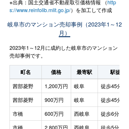
※出典：国土交通省不動産取引価格情報 （
http
s://www.reinfolib.mlit.go.jp/
）を加工して作成
岐阜市のマンション売却事例（2023年1～12
月）
2023年1～12月に成約した岐阜市のマンション
売却事例です。
町名
価格
最寄駅
駅徒歩
茜部菱野
1,200万円
岐阜
徒歩45分
茜部菱野
900万円
岐阜
徒歩45分
市橋
600万円
西岐阜
徒歩6分
市橋
2,800万円
西岐阜
徒歩5分