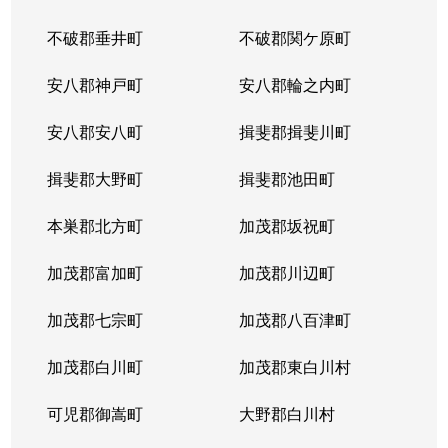
不破郡垂井町
不破郡関ケ原町
薮田南
200万円
西岐阜
徒歩25分
安八郡神戸町
安八郡輪之内町
山吹町
1,500万円
岐阜
徒歩45分
安八郡安八町
揖斐郡揖斐川町
吉野町
3,800万円
岐阜
徒歩6分
揖斐郡大野町
揖斐郡池田町
吉野町
4,900万円
岐阜
徒歩6分
本巣郡北方町
加茂郡坂祝町
吉野町
2,300万円
岐阜
徒歩5分
加茂郡富加町
加茂郡川辺町
吉野町
3,300万円
岐阜
徒歩5分
加茂郡七宗町
加茂郡八百津町
吉野町
4,000万円
岐阜
徒歩4分
加茂郡白川町
加茂郡東白川村
六条東
1,700万円
岐阜
徒歩19分
可児郡御嵩町
大野郡白川村
若宮町
1,500万円
岐阜
徒歩19分