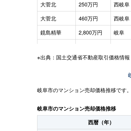
大菅北
250万円
西岐阜
大菅北
460万円
西岐阜
鏡島精華
2,800万円
岐阜
加納栄町通
3,500万円
岐阜
※出典：国土交通省不動産取引価格情報
加納大黒町
3,300万円
岐阜
加納天神町
3,600万円
岐阜
加納天神町
3,200万円
岐阜
岐阜市のマンション売却価格推移です
加納水野町
240万円
岐阜
岐阜市のマンション売却価格推移
蕪城町
2,700万円
岐阜
西暦（年）
神室町
3,100万円
岐阜