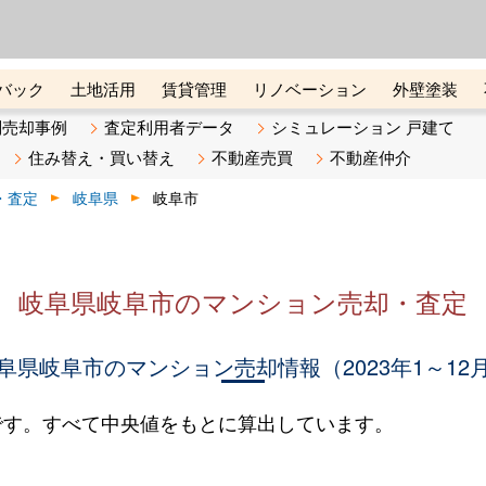
ーズ株式会社（東証グロース上
初めての方へ
ビスです 証券コード：4445
バック
土地活用
賃貸管理
リノベーション
外壁塗装
ライン講座
リビンマガジンBiz
不動産売却ご相談デスク
別売却事例
査定利用者データ
シミュレーション 戸建て
住み替え・買い替え
不動産売買
不動産仲介
・査定
岐阜県
岐阜市
岐阜県岐阜市のマンション売却・査定
阜県岐阜市のマンション売却情報（2023年1～12
です。すべて中央値をもとに算出しています。