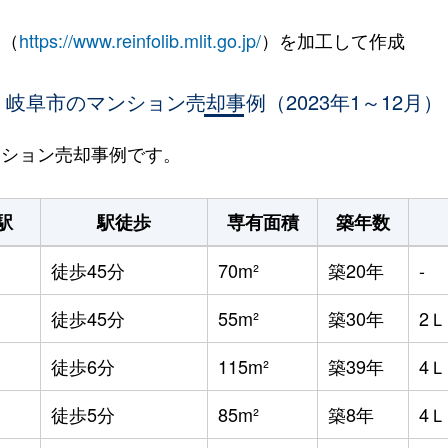
 （
https://www.reinfolib.mlit.go.jp/
）を加工して作成
岐阜市のマンション売却事例（2023年1～12月）
マンション売却事例です。
駅
駅徒歩
専有面積
築年数
徒歩45分
70m²
築20年
-
徒歩45分
55m²
築30年
2
徒歩6分
115m²
築39年
4
徒歩5分
85m²
築8年
4