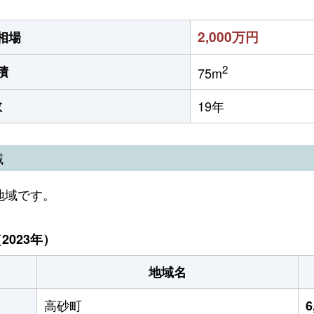
2,000万円
相場
2
積
75m
数
19年
域
地域です。
023年）
地域名
高砂町
6