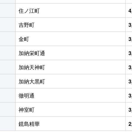
住ノ江町
4
吉野町
3
金町
3
加納栄町通
3
加納天神町
3
加納大黒町
3
徹明通
3
神室町
3
鏡島精華
2