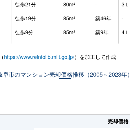
徒歩21分
80m²
-
3
徒歩19分
85m²
築46年
-
徒歩9分
85m²
築9年
4
徒歩4分
70m²
築6年
3
（
https://www.reinfolib.mlit.go.jp/
）を加工して作成
徒歩11分
70m²
築4年
3
岐阜市のマンション売却価格推移（2005～2023年
徒歩4分
70m²
築7年
2
徒歩6分
65m²
築7年
3
。
徒歩7分
15m²
-
-
徒歩11分
70m²
築9年
3
売却価格
徒歩14分
65m²
築3年
3