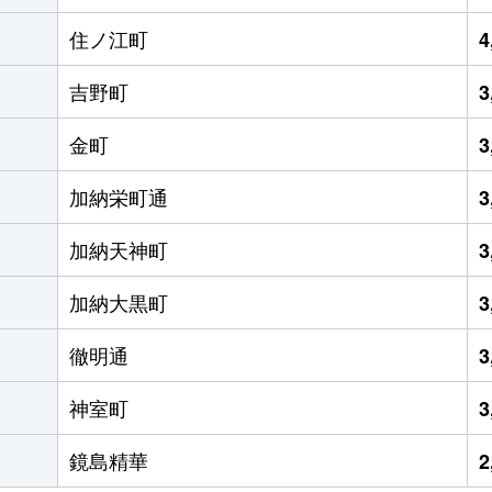
住ノ江町
4
吉野町
3
金町
3
加納栄町通
3
加納天神町
3
加納大黒町
3
徹明通
3
神室町
3
鏡島精華
2