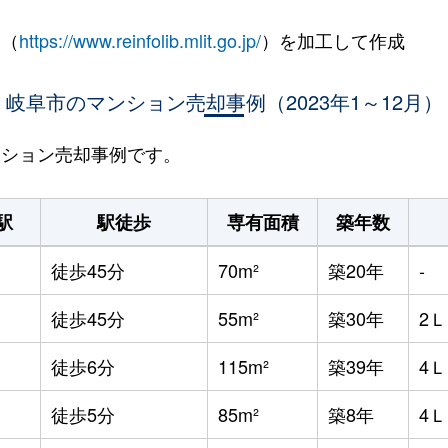
 （
https://www.reinfolib.mlit.go.jp/
）を加工して作成
岐阜市のマンション売却事例（2023年1～12月）
マンション売却事例です。
駅
駅徒歩
専有面積
築年数
徒歩45分
70m²
築20年
-
徒歩45分
55m²
築30年
2
徒歩6分
115m²
築39年
4
徒歩5分
85m²
築8年
4