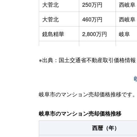
大菅北
250万円
西岐阜
大菅北
460万円
西岐阜
鏡島精華
2,800万円
岐阜
加納栄町通
3,500万円
岐阜
※出典：国土交通省不動産取引価格情報
加納大黒町
3,300万円
岐阜
加納天神町
3,600万円
岐阜
加納天神町
3,200万円
岐阜
岐阜市のマンション売却価格推移です
加納水野町
240万円
岐阜
岐阜市のマンション売却価格推移
蕪城町
2,700万円
岐阜
西暦（年）
神室町
3,100万円
岐阜