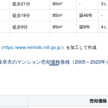
徒歩21分
80m²
-
3
徒歩19分
85m²
築46年
-
徒歩9分
85m²
築9年
4
徒歩4分
70m²
築6年
3
（
https://www.reinfolib.mlit.go.jp/
）を加工して作成
徒歩11分
70m²
築4年
3
岐阜市のマンション売却価格推移（2005～2023年
徒歩4分
70m²
築7年
2
徒歩6分
65m²
築7年
3
。
徒歩7分
15m²
-
-
徒歩11分
70m²
築9年
3
売却価格
徒歩14分
65m²
築3年
3