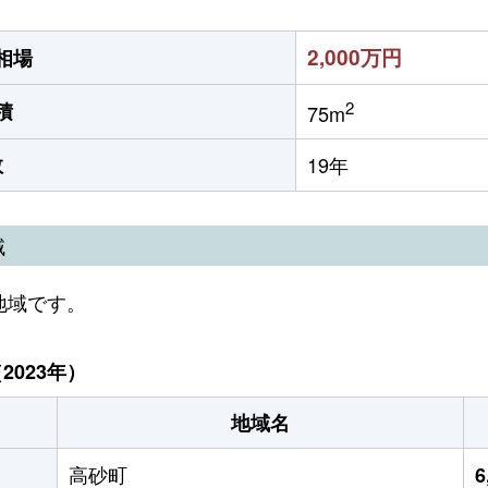
2,000万円
相場
2
積
75m
数
19年
域
地域です。
023年）
地域名
高砂町
6