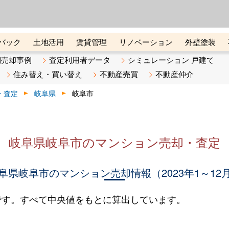
ーズ株式会社（東証グロース上
初めての方へ
ビスです 証券コード：4445
バック
土地活用
賃貸管理
リノベーション
外壁塗装
ライン講座
リビンマガジンBiz
不動産売却ご相談デスク
別売却事例
査定利用者データ
シミュレーション 戸建て
住み替え・買い替え
不動産売買
不動産仲介
・査定
岐阜県
岐阜市
岐阜県岐阜市のマンション売却・査定
阜県岐阜市のマンション売却情報（2023年1～12
です。すべて中央値をもとに算出しています。