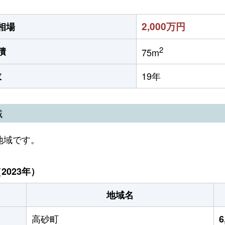
2,000万円
相場
2
積
75m
数
19年
域
地域です。
023年）
地域名
高砂町
6