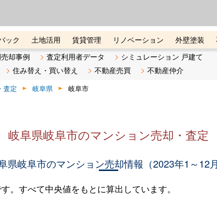
ーズ株式会社（東証グロース上
初めての方へ
ビスです 証券コード：4445
バック
土地活用
賃貸管理
リノベーション
外壁塗装
ライン講座
リビンマガジンBiz
不動産売却ご相談デスク
別売却事例
査定利用者データ
シミュレーション 戸建て
住み替え・買い替え
不動産売買
不動産仲介
・査定
岐阜県
岐阜市
岐阜県岐阜市のマンション売却・査定
阜県岐阜市のマンション売却情報（2023年1～12
です。すべて中央値をもとに算出しています。