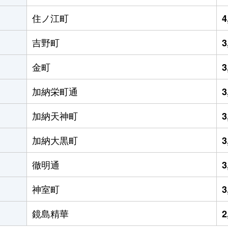
住ノ江町
4
吉野町
3
金町
3
加納栄町通
3
加納天神町
3
加納大黒町
3
徹明通
3
神室町
3
鏡島精華
2