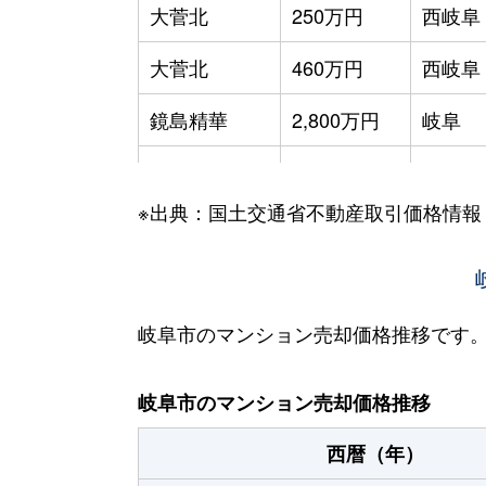
大菅北
250万円
西岐阜
大菅北
460万円
西岐阜
鏡島精華
2,800万円
岐阜
加納栄町通
3,500万円
岐阜
※出典：国土交通省不動産取引価格情報
加納大黒町
3,300万円
岐阜
加納天神町
3,600万円
岐阜
加納天神町
3,200万円
岐阜
岐阜市のマンション売却価格推移です
加納水野町
240万円
岐阜
岐阜市のマンション売却価格推移
蕪城町
2,700万円
岐阜
西暦（年）
神室町
3,100万円
岐阜