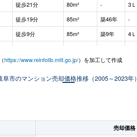
徒歩21分
80m²
-
3
徒歩19分
85m²
築46年
-
徒歩9分
85m²
築9年
4
徒歩4分
70m²
築6年
3
（
https://www.reinfolib.mlit.go.jp/
）を加工して作成
徒歩11分
70m²
築4年
3
岐阜市のマンション売却価格推移（2005～2023年
徒歩4分
70m²
築7年
2
徒歩6分
65m²
築7年
3
。
徒歩7分
15m²
-
-
徒歩11分
70m²
築9年
3
売却価格
徒歩14分
65m²
築3年
3