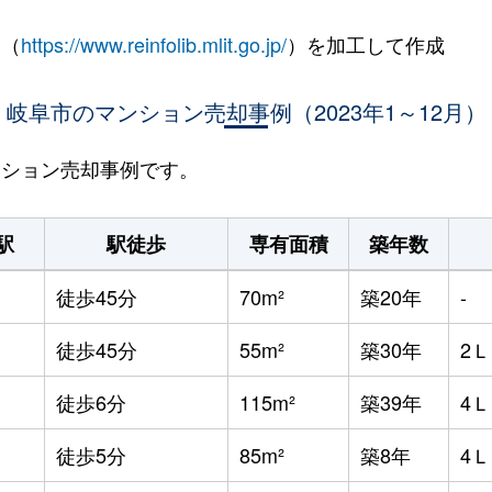
 （
https://www.reinfolib.mlit.go.jp/
）を加工して作成
岐阜市のマンション売却事例（2023年1～12月）
マンション売却事例です。
駅
駅徒歩
専有面積
築年数
徒歩45分
70m²
築20年
-
徒歩45分
55m²
築30年
2
徒歩6分
115m²
築39年
4
徒歩5分
85m²
築8年
4