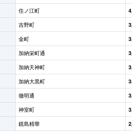
住ノ江町
4
吉野町
3
金町
3
加納栄町通
3
加納天神町
3
加納大黒町
3
徹明通
3
神室町
3
鏡島精華
2