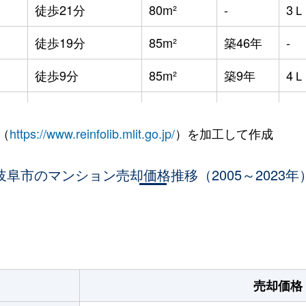
徒歩21分
80m²
-
3
徒歩19分
85m²
築46年
-
徒歩9分
85m²
築9年
4
徒歩4分
70m²
築6年
3
（
https://www.reinfolib.mlit.go.jp/
）を加工して作成
徒歩11分
70m²
築4年
3
岐阜市のマンション売却価格推移（2005～2023年
徒歩4分
70m²
築7年
2
徒歩6分
65m²
築7年
3
。
徒歩7分
15m²
-
-
徒歩11分
70m²
築9年
3
売却価格
徒歩14分
65m²
築3年
3