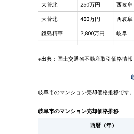
大菅北
250万円
西岐阜
大菅北
460万円
西岐阜
鏡島精華
2,800万円
岐阜
加納栄町通
3,500万円
岐阜
※出典：国土交通省不動産取引価格情報
加納大黒町
3,300万円
岐阜
加納天神町
3,600万円
岐阜
加納天神町
3,200万円
岐阜
岐阜市のマンション売却価格推移です
加納水野町
240万円
岐阜
岐阜市のマンション売却価格推移
蕪城町
2,700万円
岐阜
西暦（年）
神室町
3,100万円
岐阜