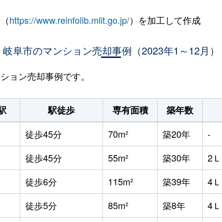
 （
https://www.reinfolib.mlit.go.jp/
）を加工して作成
岐阜市のマンション売却事例（2023年1～12月）
マンション売却事例です。
駅
駅徒歩
専有面積
築年数
徒歩45分
70m²
築20年
-
徒歩45分
55m²
築30年
2
徒歩6分
115m²
築39年
4
徒歩5分
85m²
築8年
4