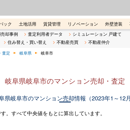
ーズ株式会社（東証グロース上
初めての方へ
ビスです 証券コード：4445
バック
土地活用
賃貸管理
リノベーション
外壁塗装
ライン講座
リビンマガジンBiz
不動産売却ご相談デスク
別売却事例
査定利用者データ
シミュレーション 戸建て
住み替え・買い替え
不動産売買
不動産仲介
・査定
岐阜県
岐阜市
岐阜県岐阜市のマンション売却・査定
阜県岐阜市のマンション売却情報（2023年1～12
です。すべて中央値をもとに算出しています。