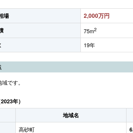
2,000万円
相場
2
積
75m
数
19年
域
地域です。
023年）
地域名
高砂町
6