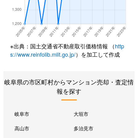
長良
2,100万円
岐阜
徒歩45分
長良丘
1,400万円
岐阜
徒歩45分
浪花町
110万円
岐阜
徒歩21分
※出典：国土交通省不動産取引価格情報 （
http
浪花町
150万円
岐阜
徒歩21分
s://www.reinfolib.mlit.go.jp/
）を加工して作成
西荘
2,700万円
西岐阜
徒歩10分
岐阜県の市区町村からマンション売却・査定情
橋本町
2,300万円
岐阜
徒歩8分
報を探す
橋本町
2,800万円
岐阜
徒歩5分
橋本町
3,600万円
岐阜
徒歩5分
岐阜市
大垣市
橋本町
2,600万円
岐阜
徒歩7分
高山市
多治見市