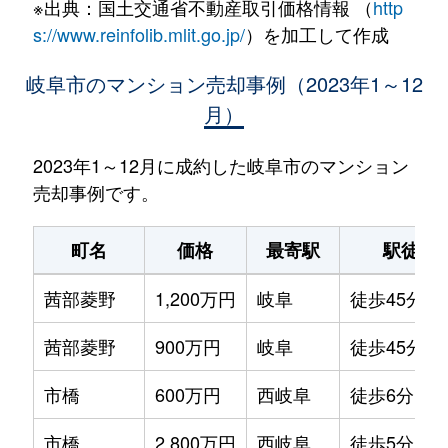
※出典：国土交通省不動産取引価格情報 （
http
s://www.reinfolib.mlit.go.jp/
）を加工して作成
岐阜市のマンション売却事例（2023年1～12
月）
2023年1～12月に成約した岐阜市のマンション
売却事例です。
町名
価格
最寄駅
駅徒歩
茜部菱野
1,200万円
岐阜
徒歩45分
茜部菱野
900万円
岐阜
徒歩45分
市橋
600万円
西岐阜
徒歩6分
市橋
2,800万円
西岐阜
徒歩5分