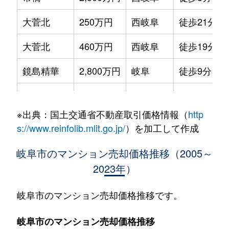
大菅北
250万円
西岐阜
徒歩21分
大菅北
460万円
西岐阜
徒歩19分
鏡島精華
2,800万円
岐阜
徒歩9分
加納栄町通
3,500万円
岐阜
徒歩4分
※出典：国土交通省不動産取引価格情報（
http
加納大黒町
3,300万円
岐阜
徒歩11分
s://www.reinfolib.mlit.go.jp/
）を加工して作成
加納天神町
3,600万円
岐阜
徒歩4分
岐阜市のマンション売却価格推移（2005～
2023年）
加納天神町
3,200万円
岐阜
徒歩6分
加納水野町
240万円
岐阜
徒歩7分
岐阜市のマンション売却価格推移です。
蕪城町
2,700万円
岐阜
徒歩11分
岐阜市のマンション売却価格推移