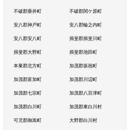
不破郡垂井町
不破郡関ケ原町
薮田南
200万円
西岐阜
徒歩25分
安八郡神戸町
安八郡輪之内町
山吹町
1,500万円
岐阜
徒歩45分
安八郡安八町
揖斐郡揖斐川町
吉野町
3,800万円
岐阜
徒歩6分
揖斐郡大野町
揖斐郡池田町
吉野町
4,900万円
岐阜
徒歩6分
本巣郡北方町
加茂郡坂祝町
吉野町
2,300万円
岐阜
徒歩5分
加茂郡富加町
加茂郡川辺町
吉野町
3,300万円
岐阜
徒歩5分
加茂郡七宗町
加茂郡八百津町
吉野町
4,000万円
岐阜
徒歩4分
加茂郡白川町
加茂郡東白川村
六条東
1,700万円
岐阜
徒歩19分
可児郡御嵩町
大野郡白川村
若宮町
1,500万円
岐阜
徒歩19分