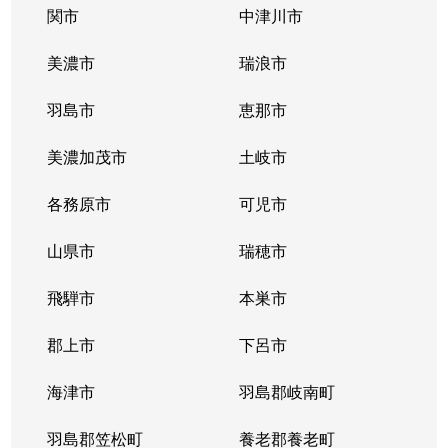
橋本町
5,700万円
岐阜
徒歩5分
関市
中津川市
花ノ木町
1,800万円
岐阜
徒歩1時間1
美濃市
瑞浪市
日野西
520万円
岐阜
徒歩1時間1
羽島市
恵那市
福住町
1,600万円
岐阜
徒歩9分
美濃加茂市
土岐市
平和通
1,200万円
岐阜
徒歩1時間1
各務原市
可児市
平和通
550万円
岐阜
徒歩1時間1
山県市
瑞穂市
細畑
500万円
岐阜
徒歩45分
飛騨市
本巣市
真砂町
郡上市
2,000万円
下呂市
岐阜
徒歩16分
海津市
羽島郡岐南町
御手洗
2,800万円
岐阜
徒歩45分
羽島郡笠松町
養老郡養老町
薮田中
1,900万円
西岐阜
徒歩15分