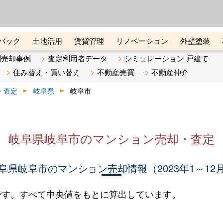
ーズ株式会社（東証グロース上
初めての方へ
ビスです 証券コード：4445
バック
土地活用
賃貸管理
リノベーション
外壁塗装
ライン講座
リビンマガジンBiz
不動産売却ご相談デスク
別売却事例
査定利用者データ
シミュレーション 戸建て
住み替え・買い替え
不動産売買
不動産仲介
・査定
岐阜県
岐阜市
岐阜県岐阜市のマンション売却・査定
阜県岐阜市のマンション売却情報（2023年1～12
です。すべて中央値をもとに算出しています。