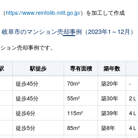
 （
https://www.reinfolib.mlit.go.jp/
）を加工して作成
岐阜市のマンション売却事例（2023年1～12月）
マンション売却事例です。
駅
駅徒歩
専有面積
築年数
徒歩45分
70m²
築20年
-
徒歩45分
55m²
築30年
2
徒歩6分
115m²
築39年
4
徒歩5分
85m²
築8年
4