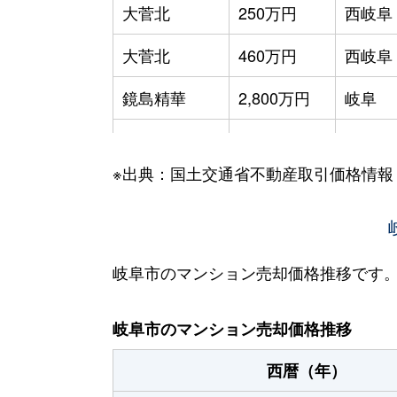
大菅北
250万円
西岐阜
大菅北
460万円
西岐阜
鏡島精華
2,800万円
岐阜
加納栄町通
3,500万円
岐阜
※出典：国土交通省不動産取引価格情報
加納大黒町
3,300万円
岐阜
加納天神町
3,600万円
岐阜
加納天神町
3,200万円
岐阜
岐阜市のマンション売却価格推移です
加納水野町
240万円
岐阜
岐阜市のマンション売却価格推移
蕪城町
2,700万円
岐阜
西暦（年）
神室町
3,100万円
岐阜