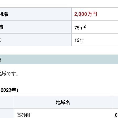
2,000万円
相場
2
積
75m
数
19年
域
地域です。
023年）
地域名
高砂町
6