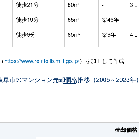
徒歩21分
80m²
-
3
徒歩19分
85m²
築46年
-
徒歩9分
85m²
築9年
4
徒歩4分
70m²
築6年
3
（
https://www.reinfolib.mlit.go.jp/
）を加工して作成
徒歩11分
70m²
築4年
3
岐阜市のマンション売却価格推移（2005～2023年
徒歩4分
70m²
築7年
2
徒歩6分
65m²
築7年
3
。
徒歩7分
15m²
-
-
徒歩11分
70m²
築9年
3
売却価格
徒歩14分
65m²
築3年
3