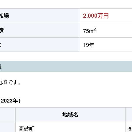
2,000万円
相場
2
積
75m
数
19年
域
地域です。
023年）
地域名
高砂町
6