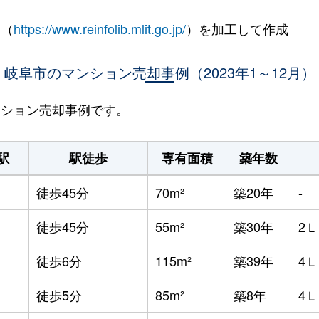
 （
https://www.reinfolib.mlit.go.jp/
）を加工して作成
岐阜市のマンション売却事例（2023年1～12月）
マンション売却事例です。
駅
駅徒歩
専有面積
築年数
徒歩45分
70m²
築20年
-
徒歩45分
55m²
築30年
2
徒歩6分
115m²
築39年
4
徒歩5分
85m²
築8年
4