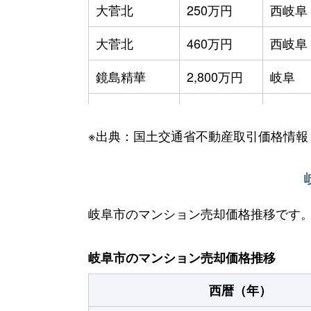
大菅北
250万円
西岐阜
大菅北
460万円
西岐阜
鏡島精華
2,800万円
岐阜
加納栄町通
3,500万円
岐阜
※出典：国土交通省不動産取引価格情報
加納大黒町
3,300万円
岐阜
加納天神町
3,600万円
岐阜
加納天神町
3,200万円
岐阜
岐阜市のマンション売却価格推移です
加納水野町
240万円
岐阜
岐阜市のマンション売却価格推移
蕪城町
2,700万円
岐阜
西暦（年）
神室町
3,100万円
岐阜