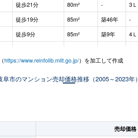
徒歩21分
80m²
-
3
徒歩19分
85m²
築46年
-
徒歩9分
85m²
築9年
4
徒歩4分
70m²
築6年
3
（
https://www.reinfolib.mlit.go.jp/
）を加工して作成
徒歩11分
70m²
築4年
3
岐阜市のマンション売却価格推移（2005～2023年
徒歩4分
70m²
築7年
2
徒歩6分
65m²
築7年
3
。
徒歩7分
15m²
-
-
徒歩11分
70m²
築9年
3
売却価格
徒歩14分
65m²
築3年
3