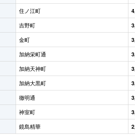
住ノ江町
4
吉野町
3
金町
3
加納栄町通
3
加納天神町
3
加納大黒町
3
徹明通
3
神室町
3
鏡島精華
2