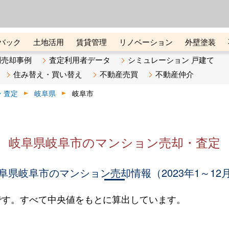
ーズ株式会社（東証グロース上
初めての方へ
ビスです 証券コード：4445
バック
土地活用
賃貸管理
リノベーション
外壁塗装
ライン講座
リビンマガジンBiz
不動産売却ご相談デスク
別売却事例
査定利用者データ
シミュレーション 戸建て
住み替え・買い替え
不動産売買
不動産仲介
・査定
岐阜県
岐阜市
岐阜県岐阜市のマンション売却・査定
阜県岐阜市のマンション売却情報（2023年1～12
です。すべて中央値をもとに算出しています。