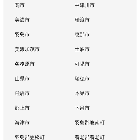
橋本町
5,700万円
岐阜
徒歩5分
関市
中津川市
花ノ木町
1,800万円
岐阜
徒歩1時間1
美濃市
瑞浪市
日野西
520万円
岐阜
徒歩1時間1
羽島市
恵那市
福住町
1,600万円
岐阜
徒歩9分
美濃加茂市
土岐市
平和通
1,200万円
岐阜
徒歩1時間1
各務原市
可児市
平和通
550万円
岐阜
徒歩1時間1
山県市
瑞穂市
細畑
500万円
岐阜
徒歩45分
飛騨市
本巣市
真砂町
郡上市
2,000万円
下呂市
岐阜
徒歩16分
海津市
羽島郡岐南町
御手洗
2,800万円
岐阜
徒歩45分
羽島郡笠松町
養老郡養老町
薮田中
1,900万円
西岐阜
徒歩15分