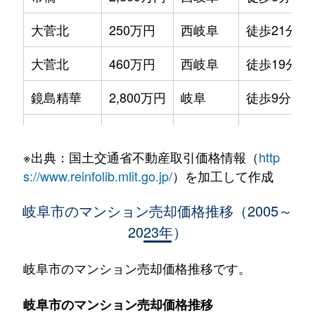
大菅北
250万円
西岐阜
徒歩21分
大菅北
460万円
西岐阜
徒歩19分
鏡島精華
2,800万円
岐阜
徒歩9分
加納栄町通
3,500万円
岐阜
徒歩4分
※出典：国土交通省不動産取引価格情報（
http
加納大黒町
3,300万円
岐阜
徒歩11分
s://www.reinfolib.mlit.go.jp/
）を加工して作成
加納天神町
3,600万円
岐阜
徒歩4分
岐阜市のマンション売却価格推移（2005～
2023年）
加納天神町
3,200万円
岐阜
徒歩6分
加納水野町
240万円
岐阜
徒歩7分
岐阜市のマンション売却価格推移です。
蕪城町
2,700万円
岐阜
徒歩11分
岐阜市のマンション売却価格推移