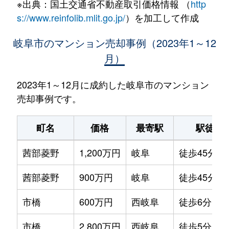
※出典：国土交通省不動産取引価格情報 （
http
s://www.reinfolib.mlit.go.jp/
）を加工して作成
岐阜市のマンション売却事例（2023年1～12
月）
2023年1～12月に成約した岐阜市のマンション
売却事例です。
町名
価格
最寄駅
駅徒歩
茜部菱野
1,200万円
岐阜
徒歩45分
茜部菱野
900万円
岐阜
徒歩45分
市橋
600万円
西岐阜
徒歩6分
市橋
2,800万円
西岐阜
徒歩5分