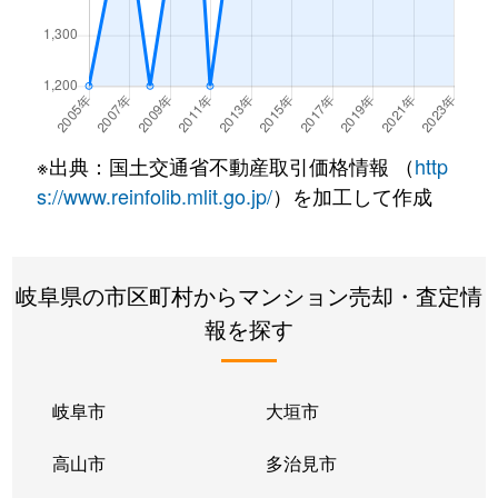
長良
2,100万円
岐阜
徒歩45分
長良丘
1,400万円
岐阜
徒歩45分
浪花町
110万円
岐阜
徒歩21分
※出典：国土交通省不動産取引価格情報 （
http
浪花町
150万円
岐阜
徒歩21分
s://www.reinfolib.mlit.go.jp/
）を加工して作成
西荘
2,700万円
西岐阜
徒歩10分
岐阜県の市区町村からマンション売却・査定情
橋本町
2,300万円
岐阜
徒歩8分
報を探す
橋本町
2,800万円
岐阜
徒歩5分
橋本町
3,600万円
岐阜
徒歩5分
岐阜市
大垣市
橋本町
2,600万円
岐阜
徒歩7分
高山市
多治見市