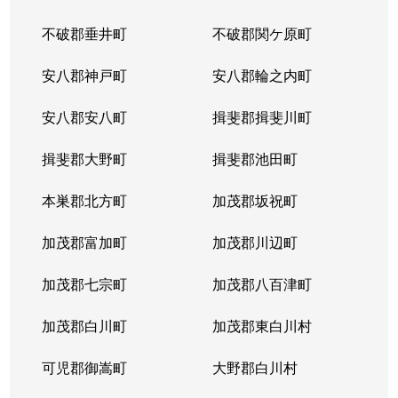
不破郡垂井町
不破郡関ケ原町
薮田南
200万円
西岐阜
徒歩25分
安八郡神戸町
安八郡輪之内町
山吹町
1,500万円
岐阜
徒歩45分
安八郡安八町
揖斐郡揖斐川町
吉野町
3,800万円
岐阜
徒歩6分
揖斐郡大野町
揖斐郡池田町
吉野町
4,900万円
岐阜
徒歩6分
本巣郡北方町
加茂郡坂祝町
吉野町
2,300万円
岐阜
徒歩5分
加茂郡富加町
加茂郡川辺町
吉野町
3,300万円
岐阜
徒歩5分
加茂郡七宗町
加茂郡八百津町
吉野町
4,000万円
岐阜
徒歩4分
加茂郡白川町
加茂郡東白川村
六条東
1,700万円
岐阜
徒歩19分
可児郡御嵩町
大野郡白川村
若宮町
1,500万円
岐阜
徒歩19分