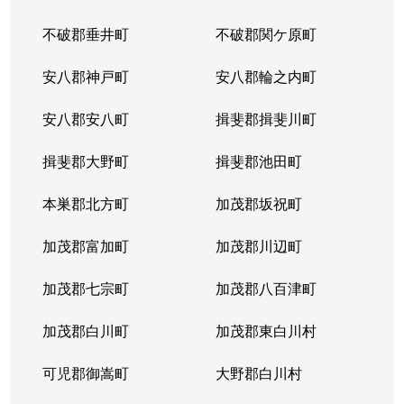
不破郡垂井町
不破郡関ケ原町
薮田南
200万円
西岐阜
徒歩25分
安八郡神戸町
安八郡輪之内町
山吹町
1,500万円
岐阜
徒歩45分
安八郡安八町
揖斐郡揖斐川町
吉野町
3,800万円
岐阜
徒歩6分
揖斐郡大野町
揖斐郡池田町
吉野町
4,900万円
岐阜
徒歩6分
本巣郡北方町
加茂郡坂祝町
吉野町
2,300万円
岐阜
徒歩5分
加茂郡富加町
加茂郡川辺町
吉野町
3,300万円
岐阜
徒歩5分
加茂郡七宗町
加茂郡八百津町
吉野町
4,000万円
岐阜
徒歩4分
加茂郡白川町
加茂郡東白川村
六条東
1,700万円
岐阜
徒歩19分
可児郡御嵩町
大野郡白川村
若宮町
1,500万円
岐阜
徒歩19分