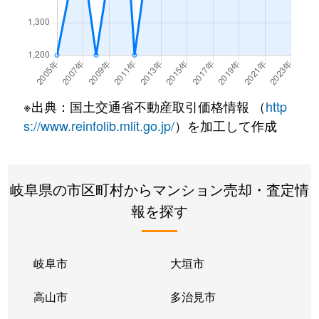
長良
2,100万円
岐阜
徒歩45分
長良丘
1,400万円
岐阜
徒歩45分
浪花町
110万円
岐阜
徒歩21分
※出典：国土交通省不動産取引価格情報 （
http
浪花町
150万円
岐阜
徒歩21分
s://www.reinfolib.mlit.go.jp/
）を加工して作成
西荘
2,700万円
西岐阜
徒歩10分
岐阜県の市区町村からマンション売却・査定情
橋本町
2,300万円
岐阜
徒歩8分
報を探す
橋本町
2,800万円
岐阜
徒歩5分
橋本町
3,600万円
岐阜
徒歩5分
岐阜市
大垣市
橋本町
2,600万円
岐阜
徒歩7分
高山市
多治見市