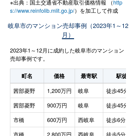
※出典：国土交通省不動産取引価格情報 （
http
s://www.reinfolib.mlit.go.jp/
）を加工して作成
岐阜市のマンション売却事例（2023年1～12
月）
2023年1～12月に成約した岐阜市のマンション
売却事例です。
町名
価格
最寄駅
駅徒歩
茜部菱野
1,200万円
岐阜
徒歩45分
茜部菱野
900万円
岐阜
徒歩45分
市橋
600万円
西岐阜
徒歩6分
市橋
2,800万円
西岐阜
徒歩5分