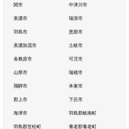
橋本町
5,700万円
岐阜
徒歩5分
関市
中津川市
花ノ木町
1,800万円
岐阜
徒歩1時間1
美濃市
瑞浪市
日野西
520万円
岐阜
徒歩1時間1
羽島市
恵那市
福住町
1,600万円
岐阜
徒歩9分
美濃加茂市
土岐市
平和通
1,200万円
岐阜
徒歩1時間1
各務原市
可児市
平和通
550万円
岐阜
徒歩1時間1
山県市
瑞穂市
細畑
500万円
岐阜
徒歩45分
飛騨市
本巣市
真砂町
郡上市
2,000万円
下呂市
岐阜
徒歩16分
海津市
羽島郡岐南町
御手洗
2,800万円
岐阜
徒歩45分
羽島郡笠松町
養老郡養老町
薮田中
1,900万円
西岐阜
徒歩15分