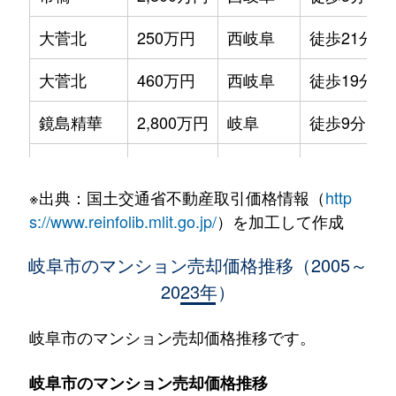
大菅北
250万円
西岐阜
徒歩21分
大菅北
460万円
西岐阜
徒歩19分
鏡島精華
2,800万円
岐阜
徒歩9分
加納栄町通
3,500万円
岐阜
徒歩4分
※出典：国土交通省不動産取引価格情報（
http
加納大黒町
3,300万円
岐阜
徒歩11分
s://www.reinfolib.mlit.go.jp/
）を加工して作成
加納天神町
3,600万円
岐阜
徒歩4分
岐阜市のマンション売却価格推移（2005～
2023年）
加納天神町
3,200万円
岐阜
徒歩6分
加納水野町
240万円
岐阜
徒歩7分
岐阜市のマンション売却価格推移です。
蕪城町
2,700万円
岐阜
徒歩11分
岐阜市のマンション売却価格推移