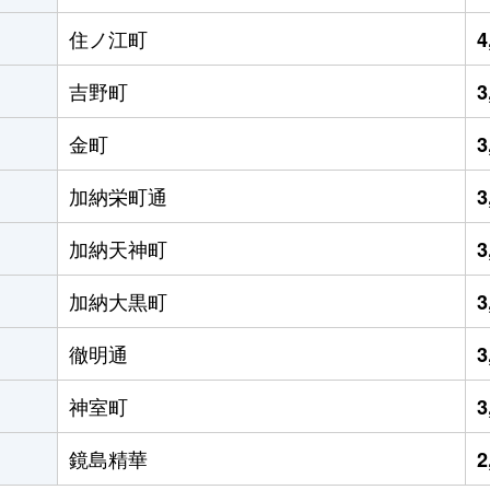
住ノ江町
4
吉野町
3
金町
3
加納栄町通
3
加納天神町
3
加納大黒町
3
徹明通
3
神室町
3
鏡島精華
2