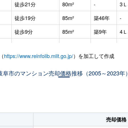
徒歩21分
80m²
-
3
徒歩19分
85m²
築46年
-
徒歩9分
85m²
築9年
4
徒歩4分
70m²
築6年
3
（
https://www.reinfolib.mlit.go.jp/
）を加工して作成
徒歩11分
70m²
築4年
3
岐阜市のマンション売却価格推移（2005～2023年
徒歩4分
70m²
築7年
2
徒歩6分
65m²
築7年
3
。
徒歩7分
15m²
-
-
徒歩11分
70m²
築9年
3
売却価格
徒歩14分
65m²
築3年
3