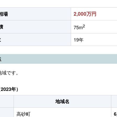
2,000万円
相場
2
積
75m
数
19年
域
地域です。
023年）
地域名
高砂町
6