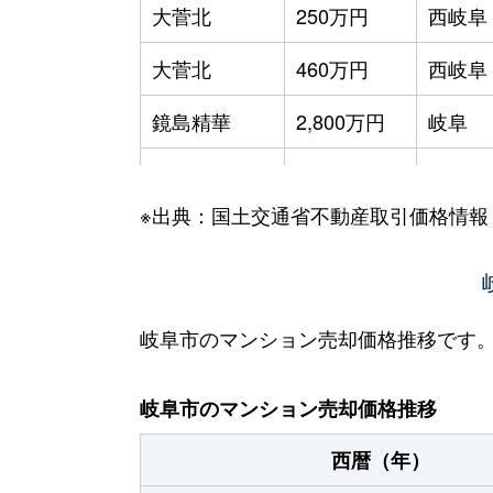
大菅北
250万円
西岐阜
大菅北
460万円
西岐阜
鏡島精華
2,800万円
岐阜
加納栄町通
3,500万円
岐阜
※出典：国土交通省不動産取引価格情報
加納大黒町
3,300万円
岐阜
加納天神町
3,600万円
岐阜
加納天神町
3,200万円
岐阜
岐阜市のマンション売却価格推移です
加納水野町
240万円
岐阜
岐阜市のマンション売却価格推移
蕪城町
2,700万円
岐阜
西暦（年）
神室町
3,100万円
岐阜