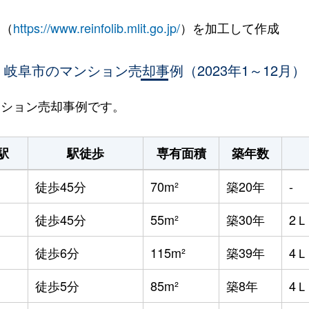
 （
https://www.reinfolib.mlit.go.jp/
）を加工して作成
岐阜市のマンション売却事例（2023年1～12月）
マンション売却事例です。
駅
駅徒歩
専有面積
築年数
徒歩45分
70m²
築20年
-
徒歩45分
55m²
築30年
2
徒歩6分
115m²
築39年
4
徒歩5分
85m²
築8年
4