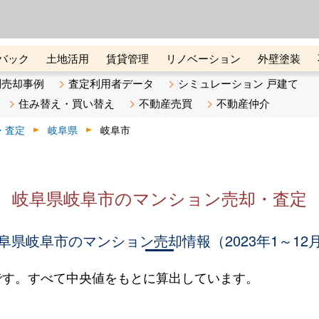
ーズ株式会社（東証グロース上
初めての方へ
ビスです 証券コード：4445
バック
土地活用
賃貸管理
リノベーション
外壁塗装
ライン講座
リビンマガジンBiz
不動産売却ご相談デスク
別売却事例
査定利用者データ
シミュレーション 戸建て
住み替え・買い替え
不動産売買
不動産仲介
・査定
岐阜県
岐阜市
岐阜県岐阜市のマンション売却・査定
阜県岐阜市のマンション売却情報（2023年1～12
です。すべて中央値をもとに算出しています。