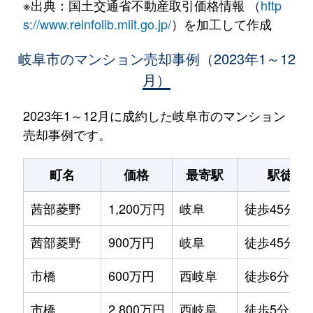
※出典：国土交通省不動産取引価格情報 （
http
s://www.reinfolib.mlit.go.jp/
）を加工して作成
岐阜市のマンション売却事例（2023年1～12
月）
2023年1～12月に成約した岐阜市のマンション
売却事例です。
町名
価格
最寄駅
駅徒歩
茜部菱野
1,200万円
岐阜
徒歩45分
茜部菱野
900万円
岐阜
徒歩45分
市橋
600万円
西岐阜
徒歩6分
市橋
2,800万円
西岐阜
徒歩5分