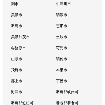
橋本町
5,700万円
岐阜
徒歩5分
関市
中津川市
花ノ木町
1,800万円
岐阜
徒歩1時間1
美濃市
瑞浪市
日野西
520万円
岐阜
徒歩1時間1
羽島市
恵那市
福住町
1,600万円
岐阜
徒歩9分
美濃加茂市
土岐市
平和通
1,200万円
岐阜
徒歩1時間1
各務原市
可児市
平和通
550万円
岐阜
徒歩1時間1
山県市
瑞穂市
細畑
500万円
岐阜
徒歩45分
飛騨市
本巣市
真砂町
郡上市
2,000万円
下呂市
岐阜
徒歩16分
海津市
羽島郡岐南町
御手洗
2,800万円
岐阜
徒歩45分
羽島郡笠松町
養老郡養老町
薮田中
1,900万円
西岐阜
徒歩15分