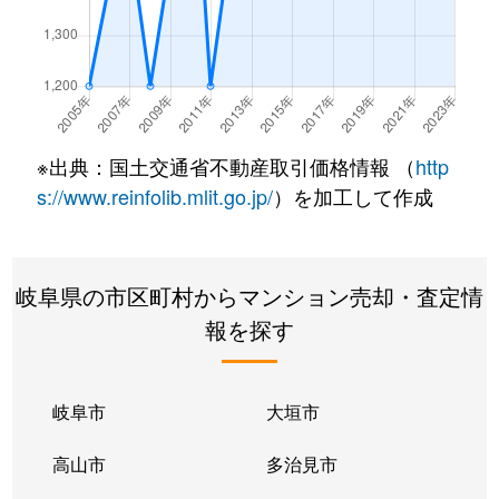
長良
2,100万円
岐阜
徒歩45分
長良丘
1,400万円
岐阜
徒歩45分
浪花町
110万円
岐阜
徒歩21分
※出典：国土交通省不動産取引価格情報 （
http
浪花町
150万円
岐阜
徒歩21分
s://www.reinfolib.mlit.go.jp/
）を加工して作成
西荘
2,700万円
西岐阜
徒歩10分
岐阜県の市区町村からマンション売却・査定情
橋本町
2,300万円
岐阜
徒歩8分
報を探す
橋本町
2,800万円
岐阜
徒歩5分
橋本町
3,600万円
岐阜
徒歩5分
岐阜市
大垣市
橋本町
2,600万円
岐阜
徒歩7分
高山市
多治見市