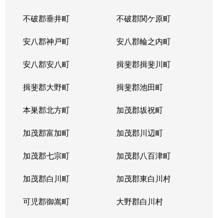
不破郡垂井町
不破郡関ケ原町
薮田南
200万円
西岐阜
徒歩25分
安八郡神戸町
安八郡輪之内町
山吹町
1,500万円
岐阜
徒歩45分
安八郡安八町
揖斐郡揖斐川町
吉野町
3,800万円
岐阜
徒歩6分
揖斐郡大野町
揖斐郡池田町
吉野町
4,900万円
岐阜
徒歩6分
本巣郡北方町
加茂郡坂祝町
吉野町
2,300万円
岐阜
徒歩5分
加茂郡富加町
加茂郡川辺町
吉野町
3,300万円
岐阜
徒歩5分
加茂郡七宗町
加茂郡八百津町
吉野町
4,000万円
岐阜
徒歩4分
加茂郡白川町
加茂郡東白川村
六条東
1,700万円
岐阜
徒歩19分
可児郡御嵩町
大野郡白川村
若宮町
1,500万円
岐阜
徒歩19分