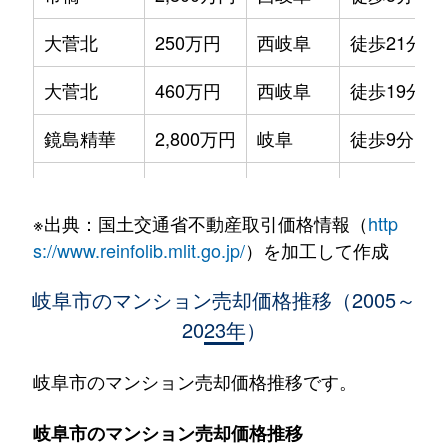
大菅北
250万円
西岐阜
徒歩21分
大菅北
460万円
西岐阜
徒歩19分
鏡島精華
2,800万円
岐阜
徒歩9分
加納栄町通
3,500万円
岐阜
徒歩4分
※出典：国土交通省不動産取引価格情報（
http
加納大黒町
3,300万円
岐阜
徒歩11分
s://www.reinfolib.mlit.go.jp/
）を加工して作成
加納天神町
3,600万円
岐阜
徒歩4分
岐阜市のマンション売却価格推移（2005～
2023年）
加納天神町
3,200万円
岐阜
徒歩6分
加納水野町
240万円
岐阜
徒歩7分
岐阜市のマンション売却価格推移です。
蕪城町
2,700万円
岐阜
徒歩11分
岐阜市のマンション売却価格推移