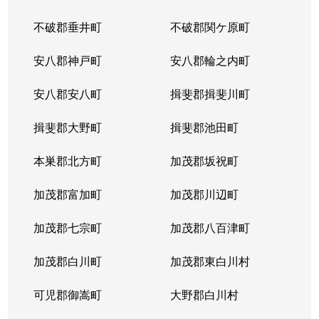
不破郡垂井町
不破郡関ケ原町
薮田南
200万円
西岐阜
徒歩25分
安八郡神戸町
安八郡輪之内町
山吹町
1,500万円
岐阜
徒歩45分
安八郡安八町
揖斐郡揖斐川町
吉野町
3,800万円
岐阜
徒歩6分
揖斐郡大野町
揖斐郡池田町
吉野町
4,900万円
岐阜
徒歩6分
本巣郡北方町
加茂郡坂祝町
吉野町
2,300万円
岐阜
徒歩5分
加茂郡富加町
加茂郡川辺町
吉野町
3,300万円
岐阜
徒歩5分
加茂郡七宗町
加茂郡八百津町
吉野町
4,000万円
岐阜
徒歩4分
加茂郡白川町
加茂郡東白川村
六条東
1,700万円
岐阜
徒歩19分
可児郡御嵩町
大野郡白川村
若宮町
1,500万円
岐阜
徒歩19分