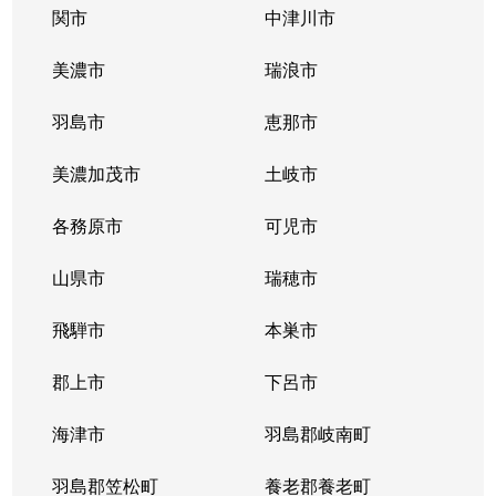
橋本町
5,700万円
岐阜
徒歩5分
関市
中津川市
花ノ木町
1,800万円
岐阜
徒歩1時間1
美濃市
瑞浪市
日野西
520万円
岐阜
徒歩1時間1
羽島市
恵那市
福住町
1,600万円
岐阜
徒歩9分
美濃加茂市
土岐市
平和通
1,200万円
岐阜
徒歩1時間1
各務原市
可児市
平和通
550万円
岐阜
徒歩1時間1
山県市
瑞穂市
細畑
500万円
岐阜
徒歩45分
飛騨市
本巣市
真砂町
郡上市
2,000万円
下呂市
岐阜
徒歩16分
海津市
羽島郡岐南町
御手洗
2,800万円
岐阜
徒歩45分
羽島郡笠松町
養老郡養老町
薮田中
1,900万円
西岐阜
徒歩15分