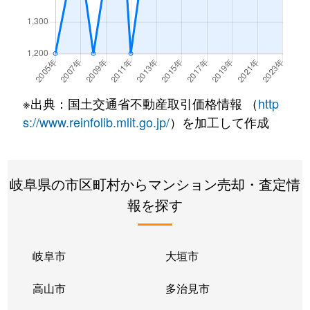
長良
2,100万円
岐阜
徒歩45分
長良丘
1,400万円
岐阜
徒歩45分
浪花町
110万円
岐阜
徒歩21分
※出典：国土交通省不動産取引価格情報 （
http
浪花町
150万円
岐阜
徒歩21分
s://www.reinfolib.mlit.go.jp/
）を加工して作成
西荘
2,700万円
西岐阜
徒歩10分
岐阜県の市区町村からマンション売却・査定情
橋本町
2,300万円
岐阜
徒歩8分
報を探す
橋本町
2,800万円
岐阜
徒歩5分
橋本町
3,600万円
岐阜
徒歩5分
岐阜市
大垣市
橋本町
2,600万円
岐阜
徒歩7分
高山市
多治見市