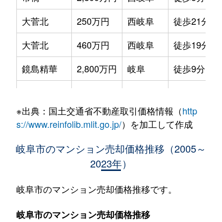
大菅北
250万円
西岐阜
徒歩21分
大菅北
460万円
西岐阜
徒歩19分
鏡島精華
2,800万円
岐阜
徒歩9分
加納栄町通
3,500万円
岐阜
徒歩4分
※出典：国土交通省不動産取引価格情報（
http
加納大黒町
3,300万円
岐阜
徒歩11分
s://www.reinfolib.mlit.go.jp/
）を加工して作成
加納天神町
3,600万円
岐阜
徒歩4分
岐阜市のマンション売却価格推移（2005～
2023年）
加納天神町
3,200万円
岐阜
徒歩6分
加納水野町
240万円
岐阜
徒歩7分
岐阜市のマンション売却価格推移です。
蕪城町
2,700万円
岐阜
徒歩11分
岐阜市のマンション売却価格推移