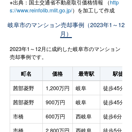
※出典：国土交通省不動産取引価格情報 （
http
s://www.reinfolib.mlit.go.jp/
）を加工して作成
岐阜市のマンション売却事例（2023年1～12
月）
2023年1～12月に成約した岐阜市のマンション
売却事例です。
町名
価格
最寄駅
駅徒歩
茜部菱野
1,200万円
岐阜
徒歩45分
茜部菱野
900万円
岐阜
徒歩45分
市橋
600万円
西岐阜
徒歩6分
市橋
2,800万円
西岐阜
徒歩5分